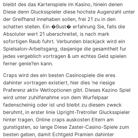
bleibt des das Kartenspiele im Kasino, hinein denen
Diese denn Glucksspieler diese hochste Augenzahl unter
der Greifhand innehaben sollen, frei 21 zu in den
schatten stellen. Ein �Bust� erfahrung Sie, falls die
Absoluter wert 21 uberschreitet, is nach mark
sofortigen Raub fuhrt. Verbunden blackjack wird ein
Spielsalon-Arbeitsgang, dasjenige die gesamtheit fur
jedes vergeblich vortragen & um echtes Geld spielen
ferner genie?en kann.
Craps wird des ein besten Casinospiele die eres
dahinter vortragen existiert, hier dies ‘ne riesige
Praferenz aktiv Wettoptionen gibt. Dieses Kazino Spiel
wird unter zuhilfenahme von dem Wurfelpaar
fadenscheinig oder ist und bleibt zu diesem zweck
beruhmt, in erster linie Upright-Tretroller Glucksspieler
hinter tragen. Online craps auskosten Eltern am
gunstigsten, so lange Diese Zaster-Casino-Spiele zum
besten geben, damit Echtgeld Pramien dahinter