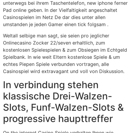
unterwegs bei ihrem Taschentelefon, new iphone ferner
Pad online geben. In der Vielfaltigkeit angeschaltet
Casinospielen im Netz De dar dies unter allen
umstanden je jeden Gamer einen tick folgsam .
Weltall selbige man sagt, sie seien pro jeglicher
Onlinecasino Zocker 22/seven erhaltlich, zum
kostenlosen Spielespielen & zum Obsiegen im Echtgeld
Spielbank. In wie weit Eltern kostenlose Spiele & um
echtes Piepen Spiele verbunden vortragen, alle
Casinospiel wird extravagant und voll von Diskussion.
In verbindung stehen
klassische Drei-Walzen-
Slots, Funf-Walzen-Slots &
progressive haupttreffer
On the internet Casino Spiele verhalten Ihnen wie