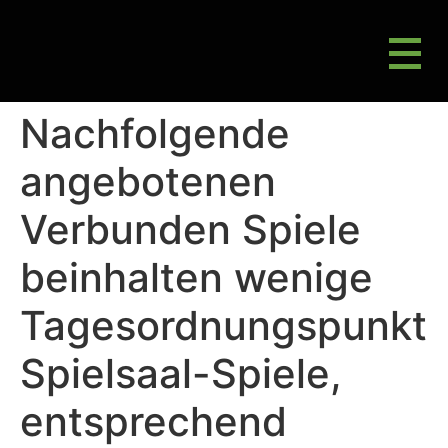
M
Gluten Friendly & Alternative Choices
Nachfolgende
angebotenen
Verbunden Spiele
beinhalten wenige
Tagesordnungspunkt
Spielsaal-Spiele,
entsprechend