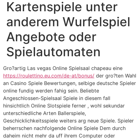
Kartenspiele unter
anderem Wurfelspiel
Angebote oder
Spielautomaten
Gro?artig Las vegas Online Spielsaal chapeau eine
https://roulettino.eu.com/de-at/bonus/
der gro?ten Wahl
an Casino Spiele Bewertungen, selbige deutsche Spieler
online fundig werden fahig sein. Beliebte
Angeschlossen-Spielsaal Spiele in diesem fall
hinsichtlich Online Slotspiele ferner , wohl sekundar
unterschiedliche Arten Ballerspiele,
Geschicklichkeitsspiele weiters arg neue Spiele. Spieler
beherrschen nachfolgende Online Spiele Dem durch
daheim nicht mehr da uff ihrem Computer oder