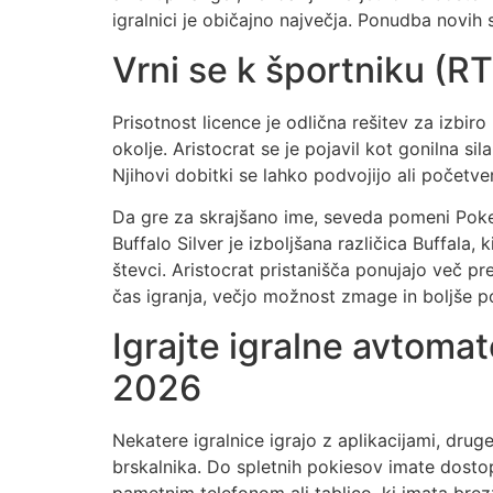
igralnici je običajno največja. Ponudba novih 
Vrni se k športniku (R
Prisotnost licence je odlična rešitev za izbiro
okolje. Aristocrat se je pojavil kot gonilna sil
Njihovi dobitki se lahko podvojijo ali početve
Da gre za skrajšano ime, seveda pomeni Poker
Buffalo Silver je izboljšana različica Buffala
števci. Aristocrat pristanišča ponujajo več pr
čas igranja, večjo možnost zmage in boljše po
Igrajte igralne avtom
2026
Nekatere igralnice igrajo z aplikacijami, d
brskalnika. Do spletnih pokiesov imate dostop 
pametnim telefonom ali tablico, ki imata brez