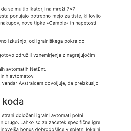
da se multiplikatorji na mreži 7×7
ta ponujajo potrebno mejo za tiste, ki lovijo
ih nakupov, nove tipke »Gamble« in napetosti
tavno izkušnjo, od igralniškega pokra do
gotovo združili vznemirjenje z nagrajujočim
lnih avtomatih NetEnt.
alnih avtomatov.
vendar Avstralcem dovoljuje, da preizkusijo
s koda
strani določeni igralni avtomati polni
in drugo. Lahko so za začetek specifične igre
Najnovejša bonus dobrodošlice v spletni lokalni