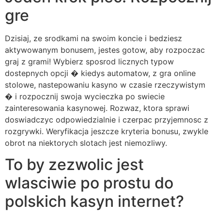
gre
Dzisiaj, ze srodkami na swoim koncie i bedziesz
aktywowanym bonusem, jestes gotow, aby rozpoczac
graj z grami! Wybierz sposrod licznych typow
dostepnych opcji � kiedys automatow, z gra online
stolowe, nastepowaniu kasyno w czasie rzeczywistym
� i rozpocznij swoja wycieczka po swiecie
zainteresowania kasynowej. Rozwaz, ktora sprawi
doswiadczyc odpowiedzialnie i czerpac przyjemnosc z
rozgrywki. Weryfikacja jeszcze kryteria bonusu, zwykle
obrot na niektorych slotach jest niemozliwy.
To by zezwolic jest
wlasciwie po prostu do
polskich kasyn internet?