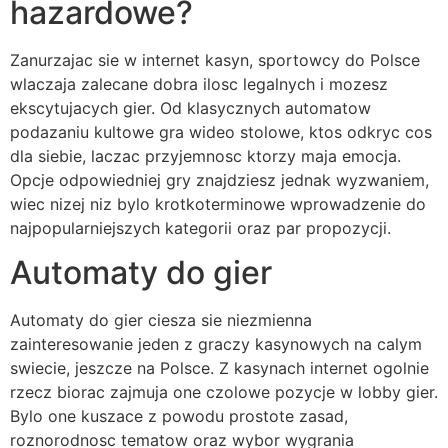
hazardowe?
Zanurzajac sie w internet kasyn, sportowcy do Polsce
wlaczaja zalecane dobra ilosc legalnych i mozesz
ekscytujacych gier. Od klasycznych automatow
podazaniu kultowe gra wideo stolowe, ktos odkryc cos
dla siebie, laczac przyjemnosc ktorzy maja emocja.
Opcje odpowiedniej gry znajdziesz jednak wyzwaniem,
wiec nizej niz bylo krotkoterminowe wprowadzenie do
najpopularniejszych kategorii oraz par propozycji.
Automaty do gier
Automaty do gier ciesza sie niezmienna
zainteresowanie jeden z graczy kasynowych na calym
swiecie, jeszcze na Polsce. Z kasynach internet ogolnie
rzecz biorac zajmuja one czolowe pozycje w lobby gier.
Bylo one kuszace z powodu prostote zasad,
roznorodnosc tematow oraz wybor wygrania