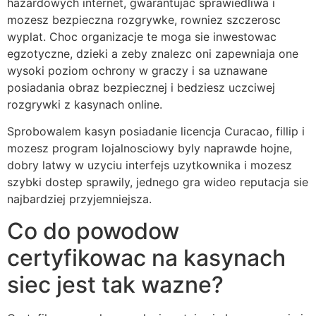
hazardowych internet, gwarantujac sprawiedliwa i
mozesz bezpieczna rozgrywke, rowniez szczerosc
wyplat. Choc organizacje te moga sie inwestowac
egzotyczne, dzieki a zeby znalezc oni zapewniaja one
wysoki poziom ochrony w graczy i sa uznawane
posiadania obraz bezpiecznej i bedziesz uczciwej
rozgrywki z kasynach online.
Sprobowalem kasyn posiadanie licencja Curacao, fillip i
mozesz program lojalnosciowy byly naprawde hojne,
dobry latwy w uzyciu interfejs uzytkownika i mozesz
szybki dostep sprawily, jednego gra wideo reputacja sie
najbardziej przyjemniejsza.
Co do powodow
certyfikowac na kasynach
siec jest tak wazne?