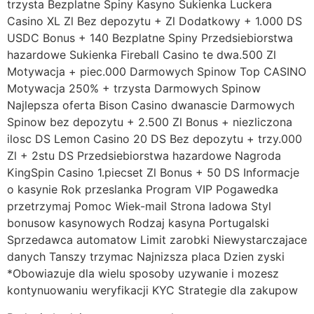
trzysta Bezplatne Spiny Kasyno Sukienka Luckera
Casino XL Zl Bez depozytu + Zl Dodatkowy + 1.000 DS
USDC Bonus + 140 Bezplatne Spiny Przedsiebiorstwa
hazardowe Sukienka Fireball Casino te dwa.500 Zl
Motywacja + piec.000 Darmowych Spinow Top CASINO
Motywacja 250% + trzysta Darmowych Spinow
Najlepsza oferta Bison Casino dwanascie Darmowych
Spinow bez depozytu + 2.500 Zl Bonus + niezliczona
ilosc DS Lemon Casino 20 DS Bez depozytu + trzy.000
Zl + 2stu DS Przedsiebiorstwa hazardowe Nagroda
KingSpin Casino 1.piecset Zl Bonus + 50 DS Informacje
o kasynie Rok przeslanka Program VIP Pogawedka
przetrzymaj Pomoc Wiek-mail Strona ladowa Styl
bonusow kasynowych Rodzaj kasyna Portugalski
Sprzedawca automatow Limit zarobki Niewystarczajace
danych Tanszy trzymac Najnizsza placa Dzien zyski
*Obowiazuje dla wielu sposoby uzywanie i mozesz
kontynuowaniu weryfikacji KYC Strategie dla zakupow