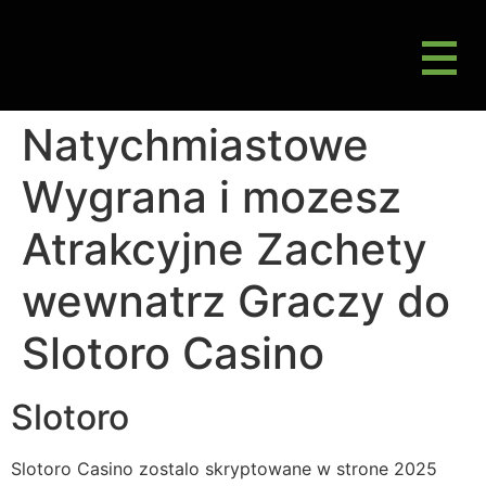
M
Gluten Friendly & Alternative Choices
Natychmiastowe
Wygrana i mozesz
Atrakcyjne Zachety
wewnatrz Graczy do
Slotoro Casino
Slotoro
Slotoro Casino zostalo skryptowane w strone 2025