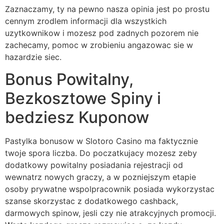
Zaznaczamy, ty na pewno nasza opinia jest po prostu
cennym zrodlem informacji dla wszystkich
uzytkownikow i mozesz pod zadnych pozorem nie
zachecamy, pomoc w zrobieniu angazowac sie w
hazardzie siec.
Bonus Powitalny,
Bezkosztowe Spiny i
bedziesz Kuponow
Pastylka bonusow w Slotoro Casino ma faktycznie
twoje spora liczba. Do poczatkujacy mozesz zeby
dodatkowy powitalny posiadania rejestracji od
wewnatrz nowych graczy, a w pozniejszym etapie
osoby prywatne wspolpracownik posiada wykorzystac
szanse skorzystac z dodatkowego cashback,
darmowych spinow, jesli czy nie atrakcyjnych promocji.