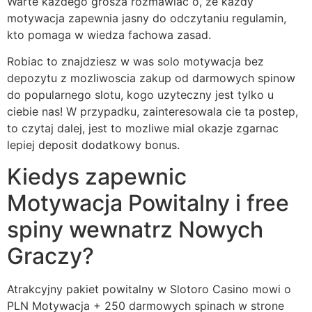
Warte kazdego grosza rozmawiac o, ze kazdy
motywacja zapewnia jasny do odczytaniu regulamin,
kto pomaga w wiedza fachowa zasad.
Robiac to znajdziesz w was solo motywacja bez
depozytu z mozliwoscia zakup od darmowych spinow
do popularnego slotu, kogo uzyteczny jest tylko u
ciebie nas! W przypadku, zainteresowala cie ta postep,
to czytaj dalej, jest to mozliwe mial okazje zgarnac
lepiej deposit dodatkowy bonus.
Kiedys zapewnic
Motywacja Powitalny i free
spiny wewnatrz Nowych
Graczy?
Atrakcyjny pakiet powitalny w Slotoro Casino mowi o
PLN Motywacja + 250 darmowych spinach w strone