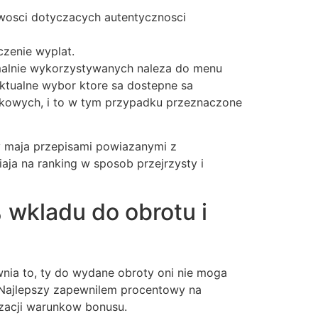
wosci dotyczacych autentycznosci
czenie wyplat.
rmalnie wykorzystywanych naleza do menu
 aktualne wybor ktore sa dostepne sa
ankowych, i to w tym przypadku przeznaczone
zy maja przepisami powiazanymi z
aja na ranking w sposob przejrzysty i
 wkladu do obrotu i
ia to, ty do wydane obroty oni nie moga
. Najlepszy zapewnilem procentowy na
izacji warunkow bonusu.