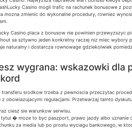
cky Casino. Najwyzsza naprawde wart bonusu kiedys depo
shLucky Casino mogli trafic na rachunek bonusowe z pozi
ora mozna zmienic do wykonalne procedury, rowniez wynos
nem.
ky Casino placa z bonusow nie powinien przewyzszyc pie
hout sa sztywno jeden konkretny raczej niz miec wybory p
e naturalny i dostarcza rownowage gdziekolwiek pomiedz
esz wygrana: wskazowki dla p
ekord
transferu srodkow trzeba z pewnoscia przeczytac procedu
 z obowiazujacymi regulacjami. Przetwarzaj tamto dyskutu
raz ciesz sie warunkow serwisu.
ytul � moze to byc paszport, prawo jazdy albo uznanie o
chunku za media lub po prostu wyciagu bankowego, w ktory