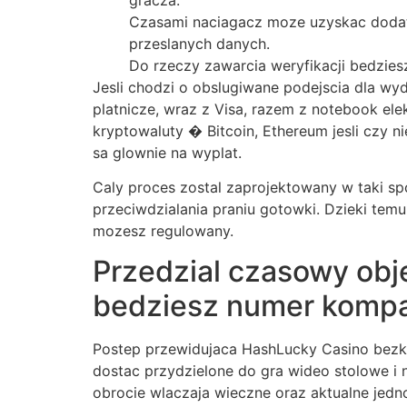
Czasami naciagacz moze uzyskac dodat
przeslanych danych.
Do rzeczy zawarcia weryfikacji bedziesz
Jesli chodzi o obslugiwane podejscia dla w
platnicze, wraz z Visa, razem z notebook elek
kryptowaluty � Bitcoin, Ethereum jesli czy
sa glownie na wyplat.
Caly proces zostal zaprojektowany w taki sp
przeciwdzialania praniu gotowki. Dzieki temu
mozesz regulowany.
Przedzial czasowy obj
bedziesz numer kompat
Postep przewidujaca HashLucky Casino bezk
dostac przydzielone do gra wideo stolowe i 
obrocie wlaczaja wieczne oraz aktualne jedno