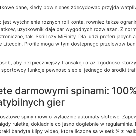
kowe dane, kiedy powinienes zdecydowac przyjda watpli
 jest wytchnienie roznych roli konta, rowniez takze ograni
ydatkow, uzytkownik daje par wygodnych rozwiazan. Z no
troniczne, tak. Skrill czy MiFinity. Dla ludzi preferujacych
 nie Litecoin. Profile moga w tym dostepnego przelewow b
osob, aby bezpieczniejszy transakcji oraz zgodnosc ktor
 sportowcy funkcje pewnosc siebie, jednego do srodki trafi
ete darmowymi spinami: 100%
ybilnych gier
osztowe spiny mowi o wylacznie automaty slotowe. Zapewn
nigdy ruletke, dokladnie co jasno doglebnie w regulaminie
reki bandyta klipy wideo, ktore liczone sa w setki% z real