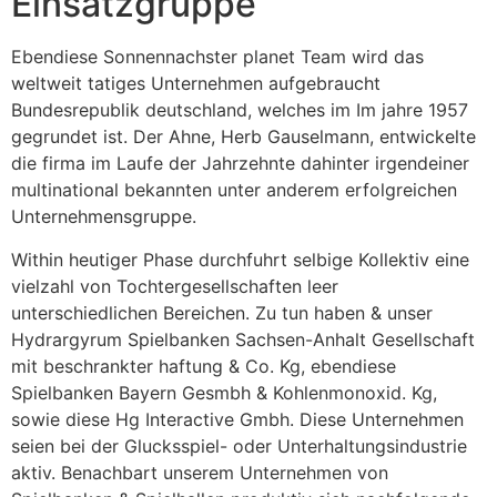
Einsatzgruppe
Ebendiese Sonnennachster planet Team wird das
weltweit tatiges Unternehmen aufgebraucht
Bundesrepublik deutschland, welches im Im jahre 1957
gegrundet ist. Der Ahne, Herb Gauselmann, entwickelte
die firma im Laufe der Jahrzehnte dahinter irgendeiner
multinational bekannten unter anderem erfolgreichen
Unternehmensgruppe.
Within heutiger Phase durchfuhrt selbige Kollektiv eine
vielzahl von Tochtergesellschaften leer
unterschiedlichen Bereichen. Zu tun haben & unser
Hydrargyrum Spielbanken Sachsen-Anhalt Gesellschaft
mit beschrankter haftung & Co. Kg, ebendiese
Spielbanken Bayern Gesmbh & Kohlenmonoxid. Kg,
sowie diese Hg Interactive Gmbh. Diese Unternehmen
seien bei der Glucksspiel- oder Unterhaltungsindustrie
aktiv. Benachbart unserem Unternehmen von