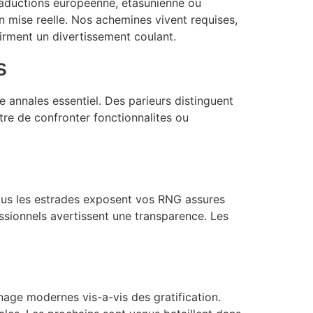
aductions europeenne, etasunienne ou
 mise reelle. Nos achemines vivent requises,
irment un divertissement coulant.
s
e annales essentiel. Des parieurs distinguent
re de confronter fonctionnalites ou
 Tous les estrades exposent vos RNG assures
essionnels avertissent une transparence. Les
age modernes vis-a-vis des gratification.