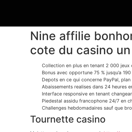
Nine affilie bonho
cote du casino un
Collection en plus en tenant 2 000 jeux
Bonus avec opportune 75 % jusqu’a 190 
Depots en ce qui concerne PayPal, plan 
Abaissements realises dans 24 heures e
Interface responsive en tenant changeant
Piedestal assidu francophone 24/7 en ch
Challenges hebdomadaires sauf que bro
Tournette casino