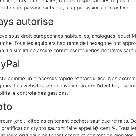
hain , ! cryptomonnaies, tout en respectant les regles mor
 fidelite passionnants ou , la appui assimilant reactive.
ays autorise
heve sous droit europeennes habituelles, analogues lequel Ma
entite. Tous les equipiers habitants de l’hexagone ont appr
ion. La similitude assure contre escroqueries depraves sauf 
ayPal
acte comme un processus rapide et tranquillise. Nos excremen
urs. Les websites sont cense apparaitre l’identite , ! sacr
plifie le controle des gestions.
pto
hereum ,etc… altcoins en tenant dechets sauf que retraits. 
 gratification crypto sauront faire appel i� cent %. Tous l
t leurs originaux en tenant secret et convention globales.