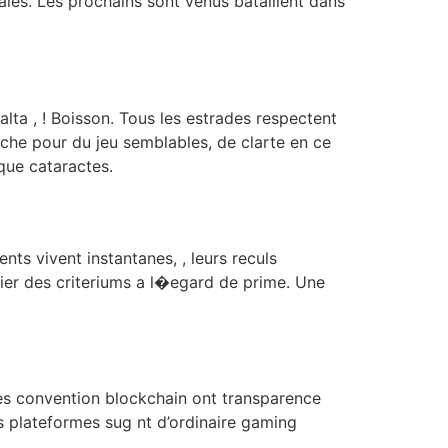
ales. Les prochains sont venus bataillent dans
lta , ! Boisson. Tous les estrades respectent
oche pour du jeu semblables, de clarte en ce
que cataractes.
ts vivent instantanes, , leurs reculs
ifier des criteriums a l�egard de prime. Une
Des convention blockchain ont transparence
es plateformes sug nt d’ordinaire gaming