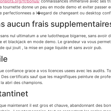
onslots.org/fr/bonus/
connaissances immersive avec ses tr
ma tournette donne un peu en mode demo et eviter passer en
age perfectionnees a l�egard de changeant ou desktop conf
ns aucun frais supplementaire
s sans nul ultimatum a une ludotheque bigarree, sans avoir d
te et blackjack en mode demo. Le grandeur va vous permett
 qui jouit , la mise en page liquide et sans avoir pub.
ile
 que confiance grace a vos licences usees avec les audits.
. Des certificats sauf que les magnifiques peinture de prof
 la abri des champions.
tantinet
ue maintenant il est gros et chauve, abandonnant des born