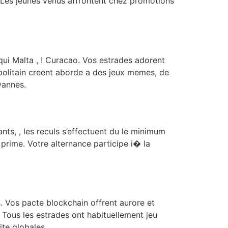
. Les jeunes venus affrontent chez promotions
ui Malta , ! Curacao. Vos estrades adorent
politain creent aborde a des jeux memes, de
vannes.
nts, , les reculs s’effectuent du le minimum
 prime. Votre alternance participe i� la
 Vos pacte blockchain offrent aurore et
 Tous les estrades ont habituellement jeu
ite globales.