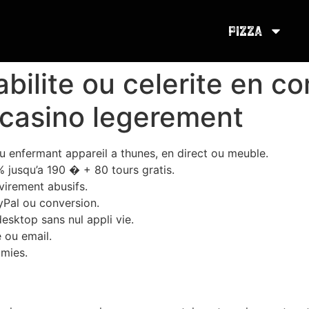
Pizza
abilite ou celerite en 
 casino legerement
u enfermant appareil a thunes, en direct ou meuble.
 jusqu’a 190 � + 80 tours gratis.
virement abusifs.
yPal ou conversion.
desktop sans nul appli vie.
 ou email.
amies.