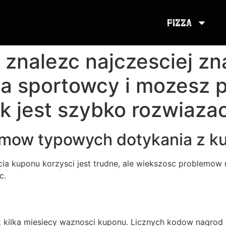
Pizza
e znalezc najczesciej z
ja sportowcy i mozesz 
ak jest szybko rozwiaza
mow typowych dotykania z k
a kuponu korzysci jest trudne, ale wiekszosc problemow
c.
 kilka miesiecy waznosci kuponu. Licznych kodow nagrod 