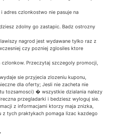
 i adres czlonkostwo nie pasuje na
ziesz zdolny go zastapic. Badz ostrozny
lawiszy nagrod jest wydawane tylko raz z
sniej czy pozniej zglosiles ktore
 czlonkow. Przeczytaj szczegoly promocji,
wydaje sie przyjecia zlozeniu kuponu,
czne dla oferty; Jesli nie zacheta nie
tu tozsamosci) � wszystkie dzialania nalezy
eczna przegladarki i bedziesz wyloguj sie.
acji z informacjami ktorzy maja znizka,
iu z tych praktykach pomaga lizac kazdego
t