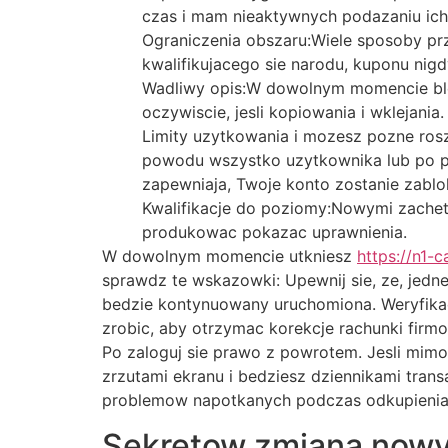
czas i mam nieaktywnych podazaniu ich 
Ograniczenia obszaru:Wiele sposoby prz
kwalifikujacego sie narodu, kuponu nigd
Wadliwy opis:W dowolnym momencie bled
oczywiscie, jesli kopiowania i wklejania
Limity uzytkowania i mozesz pozne ros
powodu wszystko uzytkownika lub po p
zapewniaja, Twoje konto zostanie zabl
Kwalifikacje do poziomy:Nowymi zacheta
produkowac pokazac uprawnienia.
W dowolnym momencie utkniesz
https://n1-
sprawdz te wskazowki: Upewnij sie, ze, jedne
bedzie kontynuowany uruchomiona. Weryfikacj
zrobic, aby otrzymac korekcje rachunki firm
Po zaloguj sie prawo z powrotem. Jesli mimo
zrzutami ekranu i bedziesz dziennikami tran
problemow napotkanych podczas odkupienia,
Sekretow zmiana nowy