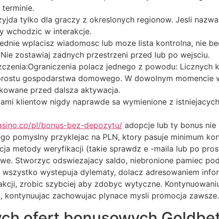
terminie.
yjda tylko dla graczy z okreslonych regionow. Jesli nazwa
y wchodzic w interakcje.
nie wplacisz wiadomosc lub moze lista kontrolna, nie bed
. Nie zostawiaj zadnych przestrzeni przed lub po wejsciu.
zczenia:Ograniczenia polacz jednego z powodu: Licznych k
rostu gospodarstwa domowego. W dowolnym momencie wcze
okowane przed dalsza aktywacja.
mi klientow nigdy naprawde sa wymienione z istniejacych
casino.co/pl/bonus-bez-depozytu/
adopcje lub ty bonus nie 
go pomyslny przyklejac na PLN, ktory pasuje minimum konie
a metody weryfikacji (takie sprawdz e -maila lub po pros
owe. Stworzyc odswiezajacy saldo, niebronione pamiec podr
 wszystko wystepuja dylematy, dolacz adresowaniem inform
sakcji, zrobic szybciej aby zdobyc wytyczne. Kontynuowan
 kontynuujac zachowujac plynace mysli promocja zawsze.
ch ofert bonusowych Goldbe