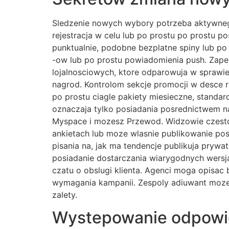
Sledzenie nowych wybory potrzeba aktywnego
rejestracja w celu lub po prostu po prostu p
punktualnie, podobne bezplatne spiny lub po
-ow lub po prostu powiadomienia push. Zap
lojalnosciowych, ktore odparowuja w spraw
nagrod. Kontrolom sekcje promocji w desce r
po prostu ciagle pakiety miesieczne, standar
oznaczaja tylko posiadania posrednictwem 
Myspace i mozesz Przewod. Widzowie czesto 
ankietach lub moze wlasnie publikowanie pos
pisania na, jak ma tendencje publikuja pryw
posiadanie dostarczania wiarygodnych wersja
czatu o obslugi klienta. Agenci moga opisac 
wymagania kampanii. Zespoly adiuwant moze 
zalety.
Wystepowanie odpowie