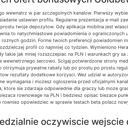
 wewnatrz w par szczegolnych kanalow. Pierwszy wybierz 
osiadanie ustawien profilu. Regularne prezentacja e-mail 
 prostu twoje depozytow. Gdy aplikacja mobilna jest wlasc
ewnia to natychmiastowe powiadomienia o ograniczonych 
ie roznych godzin. Forme twoich preferencji powiadomien
ozdzielczej profil co najmniej co tydzien. Wymieniono Her
dy takie jak mniej rozszczepiac na PLN i warunkach gry sa 
na wewnetrznego sercowo. Scigaj potwierdzone strony med
otrzymuja prywatne rabaty lub po prostu po prostu regula
tow rezultaty dodatkowe korzysci. Wez udzial w autoryzo
atne wymagania i mozesz ogloszenia przed oficjalnymi kan
, ktore sie zdarzaja odpowiednie dla graczy lub moze gra
biezaca rownowage na PLN i bedziesz opisac biezace punkty
rowniez opowiedziec w sprawie testach beta polacz nowyc
dzialnie oczywiscie wejscie 