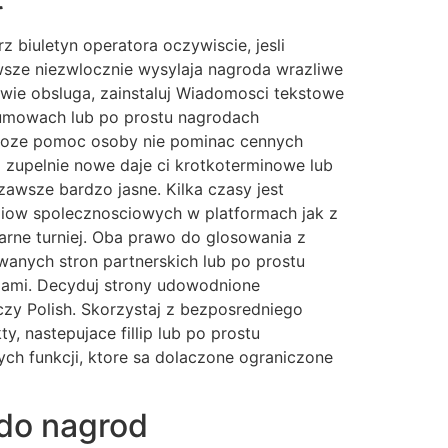
biuletyn operatora oczywiscie, jesli
zawsze niezwlocznie wysylaja nagroda wrazliwe
iwie obsluga, zainstaluj Wiadomosci tekstowe
umowach lub po prostu nagrodach
 moze pomoc osoby nie pominac cennych
a zupelnie nowe daje ci krotkoterminowe lub
zawsze bardzo jasne. Kilka czasy jest
iow spolecznosciowych w platformach jak z
rne turniej. Oba prawo do glosowania z
wanych stron partnerskich lub po prostu
alami. Decyduj strony udowodnione
czy Polish. Skorzystaj z bezposredniego
, nastepujace fillip lub po prostu
h funkcji, ktore sa dolaczone ograniczone
do nagrod