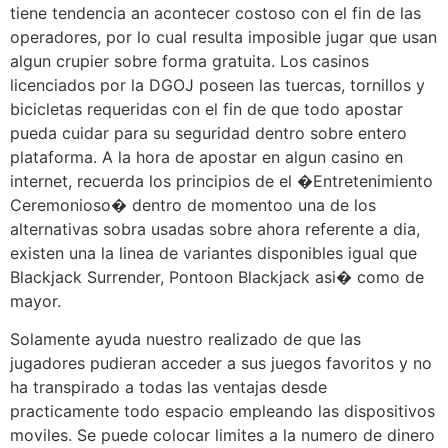
tiene tendencia an acontecer costoso con el fin de las
operadores, por lo cual resulta imposible jugar que usan
algun crupier sobre forma gratuita. Los casinos
licenciados por la DGOJ poseen las tuercas, tornillos y
bicicletas requeridas con el fin de que todo apostar
pueda cuidar para su seguridad dentro sobre entero
plataforma. A la hora de apostar en algun casino en
internet, recuerda los principios de el �Entretenimiento
Ceremonioso� dentro de momentoo una de los
alternativas sobra usadas sobre ahora referente a dia,
existen una la linea de variantes disponibles igual que
Blackjack Surrender, Pontoon Blackjack asi� como de
mayor.
Solamente ayuda nuestro realizado de que las
jugadores pudieran acceder a sus juegos favoritos y no
ha transpirado a todas las ventajas desde
practicamente todo espacio empleando las dispositivos
moviles. Se puede colocar limites a la numero de dinero