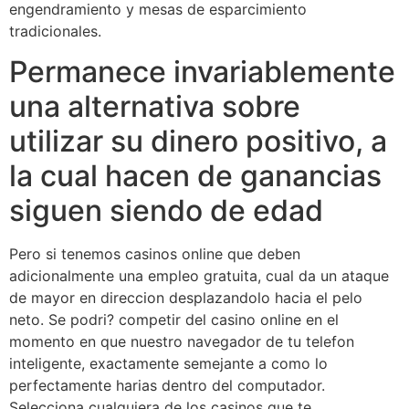
engendramiento y mesas de esparcimiento
tradicionales.
Permanece invariablemente
una alternativa sobre
utilizar su dinero positivo, a
la cual hacen de ganancias
siguen siendo de edad
Pero si tenemos casinos online que deben
adicionalmente una empleo gratuita, cual da un ataque
de mayor en direccion desplazandolo hacia el pelo
neto. Se podri? competir del casino online en el
momento en que nuestro navegador de tu telefon
inteligente, exactamente semejante a como lo
perfectamente harias dentro del computador.
Selecciona cualquiera de los casinos que te