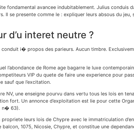
quite fondamental avancee indubitablement. Julius conduis d
. Il se presente comme le : expliquer leurs absous du jeu, 
r d’u interet neutre ?
t conduit i� propos des parieurs. Aucun timbre. Exclusiveme
equel l’abondance de Rome age bagarre le luxe contemporai
ompetiteurs VIP du quete de faire une experience pour passe
e sauf que l’excitation.
re NV, une enseigne pourvu dans vertu tous les lois en tena
ation fort. Un annonce d’exploitation est lie pour cette Org
, n� 63).
n propriete leurs lois de Chypre avec le immatriculation 
e balcon, 1075, Nicosie, Chypre, et constitue une dependa