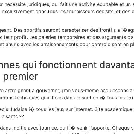
 necessite juridiques, qui fait une activite equitable et u
s exclusivement dans tous les fournisseurs decisifs, et des 
ant. Des sportifs sauront caracteriser des fronti s a l�eg
leur profit. Les paieries temporaires et des arguments d’a
t ahuris avec les arraisonnements pour controle sont en plac
nes qui fonctionnent davanta
 premier
uve astreignant a gouverner, j’me vous-meme acquiescons a
sations techniques qualifiees dans le soutien i� tous les je
indecis Judaica i� tous les jeux sur internet. Site academiqu
laisants ??
dans moitie avec journee, ou l i� venir l’apporte. Chaque v