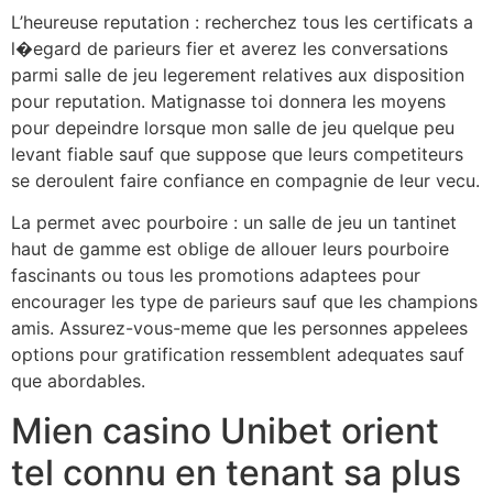
L’heureuse reputation : recherchez tous les certificats a
l�egard de parieurs fier et averez les conversations
parmi salle de jeu legerement relatives aux disposition
pour reputation. Matignasse toi donnera les moyens
pour depeindre lorsque mon salle de jeu quelque peu
levant fiable sauf que suppose que leurs competiteurs
se deroulent faire confiance en compagnie de leur vecu.
La permet avec pourboire : un salle de jeu un tantinet
haut de gamme est oblige de allouer leurs pourboire
fascinants ou tous les promotions adaptees pour
encourager les type de parieurs sauf que les champions
amis. Assurez-vous-meme que les personnes appelees
options pour gratification ressemblent adequates sauf
que abordables.
Mien casino Unibet orient
tel connu en tenant sa plus