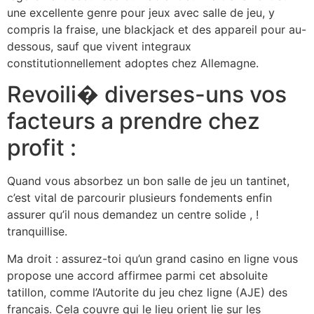
une excellente genre pour jeux avec salle de jeu, y
compris la fraise, une blackjack et des appareil pour au-
dessous, sauf que vivent integraux
constitutionnellement adoptes chez Allemagne.
Revoili� diverses-uns vos
facteurs a prendre chez
profit :
Quand vous absorbez un bon salle de jeu un tantinet,
c’est vital de parcourir plusieurs fondements enfin
assurer qu’il nous demandez un centre solide , !
tranquillise.
Ma droit : assurez-toi qu’un grand casino en ligne vous
propose une accord affirmee parmi cet absoluite
tatillon, comme l’Autorite du jeu chez ligne (AJE) des
francais. Cela couvre qui le lieu orient lie sur les