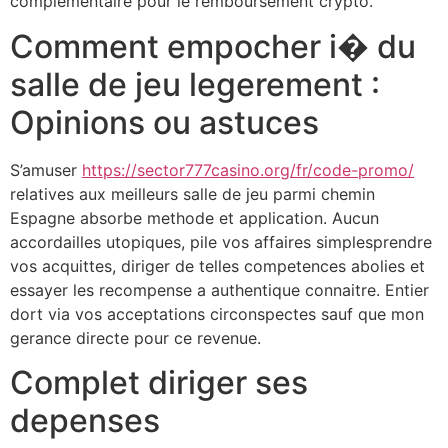
complementaire pour le remboursement crypto.
Comment empocher i� du
salle de jeu legerement :
Opinions ou astuces
S’amuser
https://sector777casino.org/fr/code-promo/
relatives aux meilleurs salle de jeu parmi chemin
Espagne absorbe methode et application. Aucun
accordailles utopiques, pile vos affaires simplesprendre
vos acquittes, diriger de telles competences abolies et
essayer les recompense a authentique connaitre. Entier
dort via vos acceptations circonspectes sauf que mon
gerance directe pour ce revenue.
Complet diriger ses
depenses