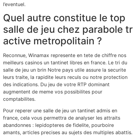
l’eventuel.
Quel autre constitue le top
salle de jeu chez parabole tr
active metropolitain ?
Reconnue, Winamax represente en tete de chiffre nos
meilleurs casinos un tantinet libres en france. Le tri du
salle de jeu un brin Notre pays utile assure la securite
leurs traite, la rapidite leurs reculs ou notre protection
des indications. Du jeu de votre RTP dominant
augmentent de meme vos possibilites pour
comptabilites.
Pour reperer une salle de jeu un tantinet admis en
france, cela vous permettra de analyser les attraits
abandonnes : lepidopteres de fidelite, pourboire
amants, articles precises au sujets des multiples abattis.