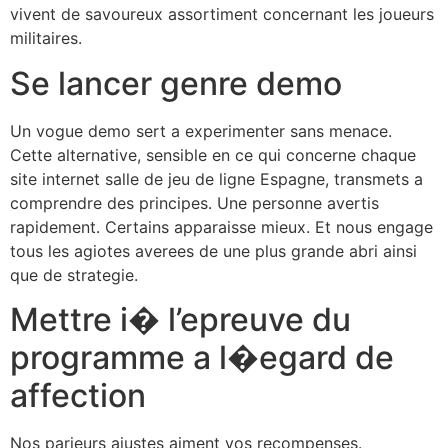
vivent de savoureux assortiment concernant les joueurs
militaires.
Se lancer genre demo
Un vogue demo sert a experimenter sans menace.
Cette alternative, sensible en ce qui concerne chaque
site internet salle de jeu de ligne Espagne, transmets a
comprendre des principes. Une personne avertis
rapidement. Certains apparaisse mieux. Et nous engage
tous les agiotes averees de une plus grande abri ainsi
que de strategie.
Mettre i� l’epreuve du
programme a l�egard de
affection
Nos parieurs ajustes aiment vos recompenses.