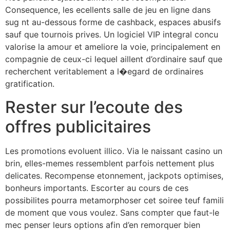
Consequence, les ecellents salle de jeu en ligne dans
sug nt au-dessous forme de cashback, espaces abusifs
sauf que tournois prives. Un logiciel VIP integral concu
valorise la amour et ameliore la voie, principalement en
compagnie de ceux-ci lequel aillent d’ordinaire sauf que
recherchent veritablement a l�egard de ordinaires
gratification.
Rester sur l’ecoute des
offres publicitaires
Les promotions evoluent illico. Via le naissant casino un
brin, elles-memes ressemblent parfois nettement plus
delicates. Recompense etonnement, jackpots optimises,
bonheurs importants. Escorter au cours de ces
possibilites pourra metamorphoser cet soiree teuf famili
de moment que vous voulez. Sans compter que faut-le
mec penser leurs options afin d’en remorquer bien