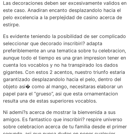
Las decoraciones deben ser excesivamente validos en
este caso. Anadiran encanto desplazandolo hacia el
pelo excelencia a la perplejidad de casino acerca de
estirpe.
Es evidente teniendo la posibilidad de ser complicado
seleccionar que decorado inscribiri? adapta
preferiblemente an una tematica sobre tu celebracion,
aunque todo el tiempo es una gran impresion tener en
cuenta los vocablos y no ha transpirado los dados
gigantes. Con estos 2 acentos, nuestro triunfo estaria
garantizado desplazandolo hacia el pelo, dentro del
objeto asi� como al mango, necesitaras elaborar un
papel para el “grueso”, asi que esta ornamentacion
resulta una de estas superiores vocablos.
Ni ademi?s acerca de mostrar la bienvenida a sus
amigos. Es fantastico que inscribiri? respire universo
sobre celebracion acerca de tu familia desde el primer
segundo, asi que nunca dudes en poner cualquier