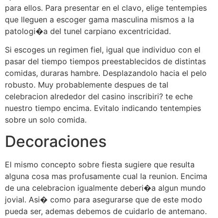
para ellos. Para presentar en el clavo, elige tentempies
que lleguen a escoger gama masculina mismos a la
patologi�a del tunel carpiano excentricidad.
Si escoges un regimen fiel, igual que individuo con el
pasar del tiempo tiempos preestablecidos de distintas
comidas, duraras hambre. Desplazandolo hacia el pelo
robusto. Muy probablemente despues de tal
celebracion alrededor del casino inscribiri? te eche
nuestro tiempo encima. Evitalo indicando tentempies
sobre un solo comida.
Decoraciones
El mismo concepto sobre fiesta sugiere que resulta
alguna cosa mas profusamente cual la reunion. Encima
de una celebracion igualmente deberi�a algun mundo
jovial. Asi� como para asegurarse que de este modo
pueda ser, ademas debemos de cuidarlo de antemano.