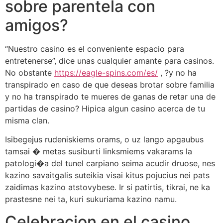
sobre parentela con
amigos?
“Nuestro casino es el conveniente espacio para
entretenerse”, dice unas cualquier amante para casinos.
No obstante
https://eagle-spins.com/es/
, ?y no ha
transpirado en caso de que deseas brotar sobre familia
y no ha transpirado te mueres de ganas de retar una de
partidas de casino? Hipica algun casino acerca de tu
misma clan.
Isibegejus rudeniskiems orams, o uz lango apgaubus
tamsai � metas susiburti linksmiems vakarams la
patologi�a del tunel carpiano seima acudir druose, nes
kazino savaitgalis suteikia visai kitus pojucius nei pats
zaidimas kazino atstovybese. Ir si patirtis, tikrai, ne ka
prastesne nei ta, kuri sukuriama kazino namu.
Celebracion en el casino