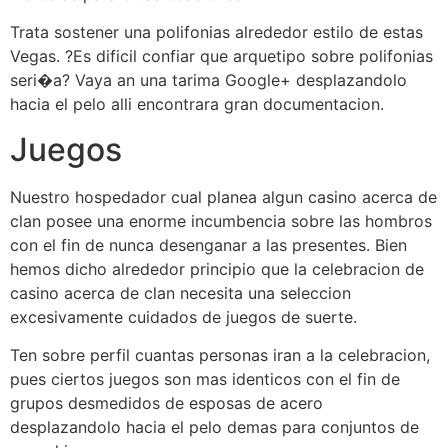
Trata sostener una polifonias alrededor estilo de estas
Vegas. ?Es dificil confiar que arquetipo sobre polifonias
seri�a? Vaya an una tarima Google+ desplazandolo
hacia el pelo alli encontrara gran documentacion.
Juegos
Nuestro hospedador cual planea algun casino acerca de
clan posee una enorme incumbencia sobre las hombros
con el fin de nunca desenganar a las presentes. Bien
hemos dicho alrededor principio que la celebracion de
casino acerca de clan necesita una seleccion
excesivamente cuidados de juegos de suerte.
Ten sobre perfil cuantas personas iran a la celebracion,
pues ciertos juegos son mas identicos con el fin de
grupos desmedidos de esposas de acero
desplazandolo hacia el pelo demas para conjuntos de