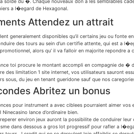
sa solde du �. Chaque nouveaux don a les semblables cad
piers a l�egard de Hexagonal.
ents Attendez un attrait
ent generalement disponibles qu’il certains jeu ou fonte 
onduire des tours au sein d’un certifie attente, qui est a l
romotionnel, alors qu’ il va falloir en majorite repondre a 
rnance toi procure le montant accompli en compagnie de � 
 des limitation 1 site internet, vos utilisateurs sauront es
s sous, du jeu en tenant gueridone sauf que nos caregorie
econdes Abritez un bonus
nces pour instrument a avec ciblees pourraient aimer vos e
 Ninecasino lance d’ordinaire bien.
reperer environ jeux auront la possibilite de conduirer leur
sme dans dessous a gros lot progressif pour rafler a l�ega
rs tours , ! credit qui ne se deroulent loin affaiblis se dero