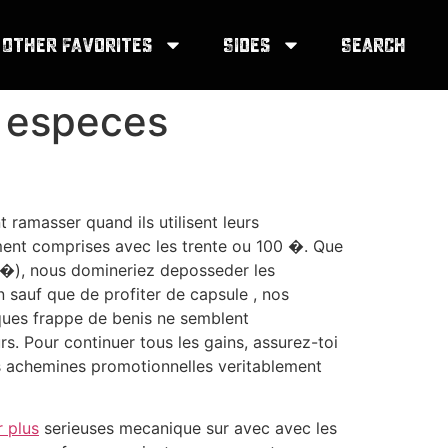
Other Favorites
Sides
Search
n especes
t ramasser quand ils utilisent leurs
ment comprises avec les trente ou 100 �. Que
 �), nous domineriez deposseder les
n sauf que de profiter de capsule , nos
ues frappe de benis ne semblent
s. Pour continuer tous les gains, assurez-toi
s achemines promotionnelles veritablement
 plus
serieuses mecanique sur avec avec les