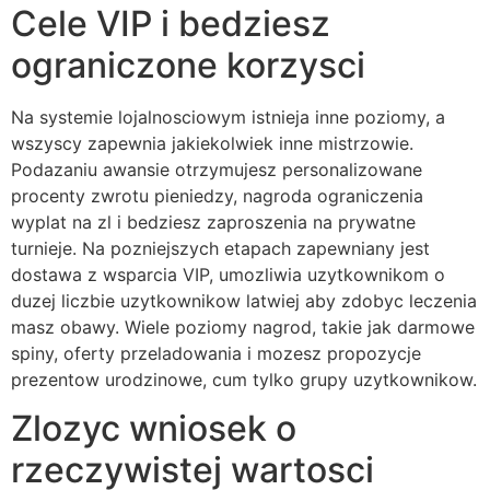
Cele VIP i bedziesz
ograniczone korzysci
Na systemie lojalnosciowym istnieja inne poziomy, a
wszyscy zapewnia jakiekolwiek inne mistrzowie.
Podazaniu awansie otrzymujesz personalizowane
procenty zwrotu pieniedzy, nagroda ograniczenia
wyplat na zl i bedziesz zaproszenia na prywatne
turnieje. Na pozniejszych etapach zapewniany jest
dostawa z wsparcia VIP, umozliwia uzytkownikom o
duzej liczbie uzytkownikow latwiej aby zdobyc leczenia
masz obawy. Wiele poziomy nagrod, takie jak darmowe
spiny, oferty przeladowania i mozesz propozycje
prezentow urodzinowe, cum tylko grupy uzytkownikow.
Zlozyc wniosek o
rzeczywistej wartosci