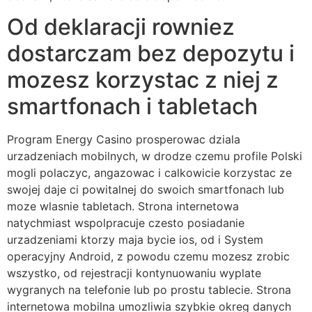
Od deklaracji rowniez
dostarczam bez depozytu i
mozesz korzystac z niej z
smartfonach i tabletach
Program Energy Casino prosperowac dziala
urzadzeniach mobilnych, w drodze czemu profile Polski
mogli polaczyc, angazowac i calkowicie korzystac ze
swojej daje ci powitalnej do swoich smartfonach lub
moze wlasnie tabletach. Strona internetowa
natychmiast wspolpracuje czesto posiadanie
urzadzeniami ktorzy maja bycie ios, od i System
operacyjny Android, z powodu czemu mozesz zrobic
wszystko, od rejestracji kontynuowaniu wyplate
wygranych na telefonie lub po prostu tablecie. Strona
internetowa mobilna umozliwia szybkie okreg danych