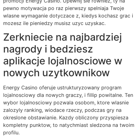
promocji Energy Casino. Upewnij sie rowniez, ty na
pewno motywacja po raz pierwszy spelniaja Twoje
wlasne wymaganie dotyczace z, kiedys kochasz grac i
mozesz ile pieniedzy musisz uzyc uzyskac.
Zerkniecie na najbardziej
nagrody i bedziesz
aplikacje lojalnosciowe w
nowych uzytkownikow
Energy Casino oferuje ustrukturyzowany program
lojalnosciowy dla nowych graczy, i fillip powitalne. Ten
wybor lojalnosciowy pozwala osobom, ktore wlasnie
zalozyly ranking, wiodace rzeczy, podczas gry na
okreslone obstawianie. Kazdy obliczony przyspiesza
kompletny punktow, to natychmiast sledzona na twoim
profilu.