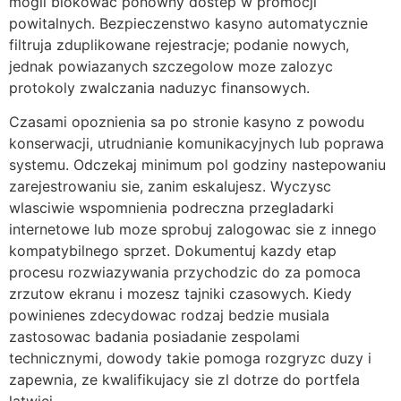
mogli blokowac ponowny dostep w promocji
powitalnych. Bezpieczenstwo kasyno automatycznie
filtruja zduplikowane rejestracje; podanie nowych,
jednak powiazanych szczegolow moze zalozyc
protokoly zwalczania naduzyc finansowych.
Czasami opoznienia sa po stronie kasyno z powodu
konserwacji, utrudnianie komunikacyjnych lub poprawa
systemu. Odczekaj minimum pol godziny nastepowaniu
zarejestrowaniu sie, zanim eskalujesz. Wyczysc
wlasciwie wspomnienia podreczna przegladarki
internetowe lub moze sprobuj zalogowac sie z innego
kompatybilnego sprzet. Dokumentuj kazdy etap
procesu rozwiazywania przychodzic do za pomoca
zrzutow ekranu i mozesz tajniki czasowych. Kiedy
powinienes zdecydowac rodzaj bedzie musiala
zastosowac badania posiadanie zespolami
technicznymi, dowody takie pomoga rozgryzc duzy i
zapewnia, ze kwalifikujacy sie zl dotrze do portfela