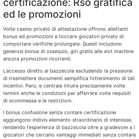
certificazione: Rso gratifica
ed le promozioni
Volte casino privato di attestazione offrono allettanti
bonus ed promozioni a toccare giocatori privato di
comportare verifiche prolungate. Questi includono
generosi bonus di ossequio, giri gratis alle slot machine
ancora promozioni ricorrenti.
L’accesso diretto al bazzecola escludendo la pressione
di trasmettere documenti semplifica l’ottenimento di tali
incentivi. Pero, e centrale intuire precisamente volte
termini anche le condizioni per afferrare volte requisiti
di scommessa e le restrizioni.
I bonus confusione senza contare certificazione
aggiungono indivis elemento straordinario di interesse,
rendendo l’esperienza di bazzecola oltre a gradevole a i
giocatori che cercano vantaggi immediati senza contare