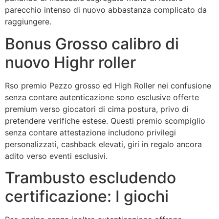
parecchio intenso di nuovo abbastanza complicato da
raggiungere.
Bonus Grosso calibro di
nuovo Highr roller
Rso premio Pezzo grosso ed High Roller nei confusione
senza contare autenticazione sono esclusive offerte
premium verso giocatori di cima postura, privo di
pretendere verifiche estese. Questi premio scompiglio
senza contare attestazione includono privilegi
personalizzati, cashback elevati, giri in regalo ancora
adito verso eventi esclusivi.
Trambusto escludendo
certificazione: I giochi