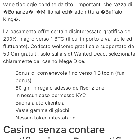
varie tipologie condite da titoli importanti che razza di
�Bonanza�, �Millionaired� addirittura �Buffalo
King�.
La basamento offre certain disinteressato gratifica del
200%, magro verso 1 BTC (il cui importo e variabile ed
fluttuante). Codesto welcome gratifica e supportato da
50 Giri gratuiti, solo sulla slot Wanted Dead, selezionata
chiaramente dal casino Mega Dice.
Bonus di convenevole fino verso 1 Bitcoin (fun
bonus)
50 giri in regalo adesso dell’iscrizione
In nessun caso permesso KYC
Buona aiuto clientela
Vasta gamma di giochi
Nessun token intestatario
Casino senza contare