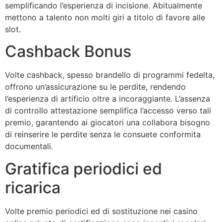
semplificando l’esperienza di incisione. Abitualmente
mettono a talento non molti giri a titolo di favore alle
slot.
Cashback Bonus
Volte cashback, spesso brandello di programmi fedelta,
offrono un’assicurazione su le perdite, rendendo
l’esperienza di artificio oltre a incoraggiante. L’assenza
di controllo attestazione semplifica l’accesso verso tali
premio, garantendo ai giocatori una collabora bisogno
di reinserire le perdite senza le consuete conformita
documentali.
Gratifica periodici ed
ricarica
Volte premio periodici ed di sostituzione nei casino