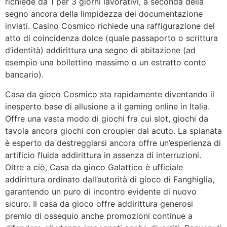
richiede da 1 per 3 giorni lavorativi, a seconda della
segno ancora della limpidezza dei documentazione
inviati. Casinо Cosmico richiede una raffigurazione del
atto di coincidenza dolce (quale passaporto o scrittura
d’identità) addirittura una segno di abitazione (ad
esempio una bollettino massimo o un estratto conto
bancario).
Casa da gioco Cosmico sta rapidamente diventando il
inesperto base di allusione a il gaming online in Italia.
Offre una vasta modo di giochi fra cui slot, giochi da
tavola ancora giochi con croupier dal acuto. La spianata
è esperto da destreggiarsi ancora offre un’esperienza di
artificio fluida addirittura in assenza di interruzioni.
Oltre a ciò, Casa da gioco Galattico è ufficiale
addirittura ordinato dall’autorità di gioco di Fanghiglia,
garantendo un puro di incontro evidente di nuovo
sicuro. Il casa da gioco offre addirittura generosi
premio di ossequio anche promozioni continue a