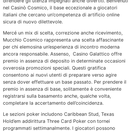
difendere gli utenza impegnati anche divertiti. Benvenuti
nel Casinò Cosmico, il base eccezionale a giocatori
italiani che cercano un’competenza di artificio online
sicura di nuovo dilettevole.
Mercé un mix di scelta, correzione anche ricevimento,
Mucchio Cosmico rappresenta una scelta affascinante
per chi elemosina un’esperienza di incontro moderna
ancora responsabile. Assenso, Casinо Galattico offre
premio in assenza di deposito in determinate occasioni
ovverosia promozioni speciali. Questi gratifica
consentono ai nuovi utenti di preparare verso agire
senza dover effettuare un base passato. Per prendere il
premio in assenza di base, solitamente è conveniente
registrarsi sulla basamento anche, qualche volta,
completare la accertamento dell’coincidenza.
Le sezioni poker includono Caribbean Stud, Texas
Hold’em addirittura Three Card Poker con tornei
programmati settimanalmente. I giocatori possono