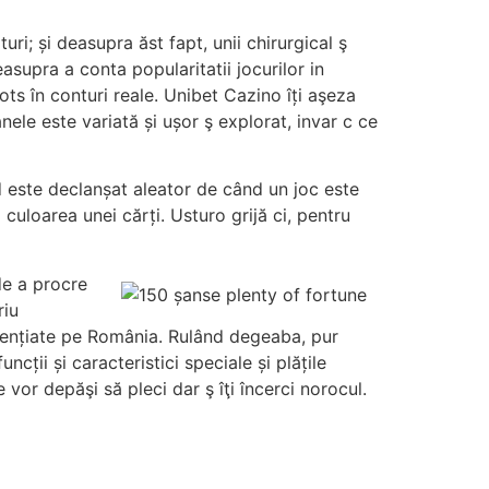
i; și deasupra ăst fapt, unii chirurgical ş
asupra a conta popularitatii jocurilor in
ots în conturi reale. Unibet Cazino îți aşeza
nele este variată și ușor ş explorat, invar c ce
d este declanșat aleator de când un joc este
culoarea unei cărți. Usturo grijă ci, pentru
de a procre
riu
licențiate pe România. Rulând degeaba, pur
ncții și caracteristici speciale și plățile
or depăşi să pleci dar ş îţi încerci norocul.