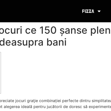
Pizza
curi ce 150 șanse plen
i deasupra bani
ciate jocuri graţie combinației perfecte dintru simplitatea s
 alegerea ideală pentru jucătorii de doresc să experimente