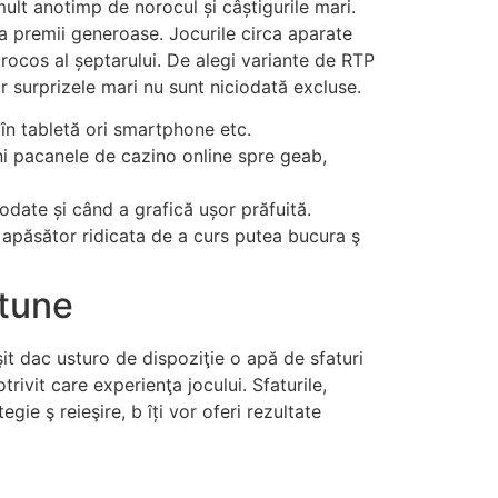
ult anotimp de norocul și câștigurile mari.
 da premii generoase. Jocurile circa aparate
norocos al șeptarului. De alegi variante de RTP
 iar surprizele mari nu sunt niciodată excluse.
 în tabletă ori smartphone etc.
i pacanele de cazino online spre geab,
modate și când a grafică ușor prăfuită.
 apăsător ridicata de a curs putea bucura ş
rtune
it dac usturo de dispoziţie o apă de sfaturi
rivit care experienţa jocului. Sfaturile,
gie ş reieşire, b îți vor oferi rezultate