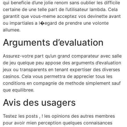
qui beneficie d’une jolie renom sans oublier les difficile
certaine de une telle part de l’utilisateur lambda. Cela
garantit que vous-meme acceptez vos devinette avant
ou impartiales a l�egard de prendre une volonte
allumee.
Arguments d’evaluation
Assurez-votre part qu’un grand comparateur avec salle
de jeu quelque peu appose des arguments d’evaluation
jeux ou transparents en tenant expertiser des diverses
casinos. Cela vous permettra de apprecier tous les
conditions en compagnie de methode simplement sauf
que equilibree.
Avis des usagers
Testez les posts , ! les opinions des autres membres
pour avoir mien perception quelques connaisances