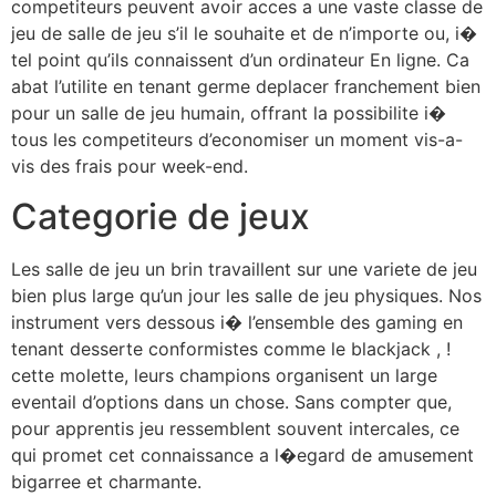
competiteurs peuvent avoir acces a une vaste classe de
jeu de salle de jeu s’il le souhaite et de n’importe ou, i�
tel point qu’ils connaissent d’un ordinateur En ligne. Ca
abat l’utilite en tenant germe deplacer franchement bien
pour un salle de jeu humain, offrant la possibilite i�
tous les competiteurs d’economiser un moment vis-a-
vis des frais pour week-end.
Categorie de jeux
Les salle de jeu un brin travaillent sur une variete de jeu
bien plus large qu’un jour les salle de jeu physiques. Nos
instrument vers dessous i� l’ensemble des gaming en
tenant desserte conformistes comme le blackjack , !
cette molette, leurs champions organisent un large
eventail d’options dans un chose. Sans compter que,
pour apprentis jeu ressemblent souvent intercales, ce
qui promet cet connaissance a l�egard de amusement
bigarree et charmante.