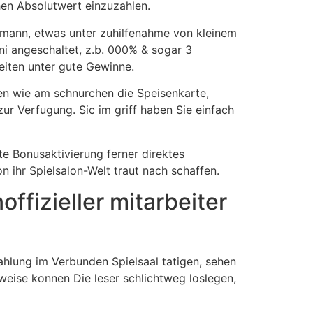
hen Absolutwert einzuzahlen.
rmann, etwas unter zuhilfenahme von kleinem
i angeschaltet, z.b. 000% & sogar 3
eiten unter gute Gewinne.
hen wie am schnurchen die Speisenkarte,
ur Verfugung. Sic im griff haben Sie einfach
e Bonusaktivierung ferner direktes
n ihr Spielsalon-Welt traut nach schaffen.
offizieller mitarbeiter
ahlung im Verbunden Spielsaal tatigen, sehen
weise konnen Die leser schlichtweg loslegen,