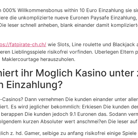
on 000% Willkommensbonus within 10 Euro Einzahlung sie si
dere die unkomplizierte nueve Euronen Paysafe Einzahlung,
in Die leser schnell anheben, blank einander damit kompli
ps://fatpirate-ch.ch/
wie Slots, Line roulette und Blackjac
eren Lieblingsspiele risikofrei vorfinden. Uberlegen Elter
em Maklercourtage herauszuholen.
oniert ihr Moglich Kasino unte
n Einzahlung?
asinos? Dann vernehmen Die kunden einander unter allen 
ert. Es wird jeglicher bekommlich: Erkiesen Die kunden der
m berappen Die kunden jedoch 9.1 Euronen das. Sodann ve
lgendem kurzen Absoluter wert anschmei?en Die leser auf je
ich z. hd. Gamer, selbige zu anfang risikofrei einige Spie