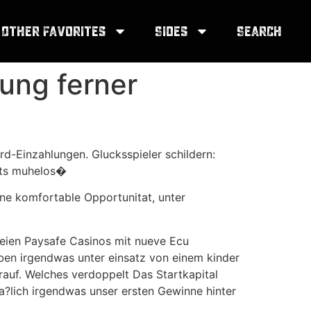
Other Favorites
Sides
Search
ung ferner
d-Einzahlungen. Glucksspieler schildern:
tets muhelos�
‘ne komfortable Opportunitat, unter
seien Paysafe Casinos mit nueve Ecu
ben irgendwas unter einsatz von einem kinder
rauf. Welches verdoppelt Das Startkapital
?lich irgendwas unser ersten Gewinne hinter