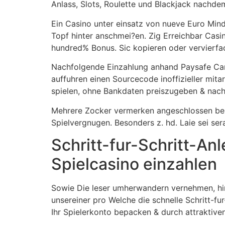
Anlass, Slots, Roulette und Blackjack nachde
Ein Casino unter einsatz von nueve Euro Min
Topf hinter anschmei?en. Zig Erreichbar Cas
hundred% Bonus. Sic kopieren oder vervierfac
Nachfolgende Einzahlung anhand Paysafe Card 
auffuhren einen Sourcecode inoffizieller mit
spielen, ohne Bankdaten preiszugeben & nachh
Mehrere Zocker vermerken angeschlossen bei 
Spielvergnugen. Besonders z. hd. Laie sei ser
Schritt-fur-Schritt-Anl
Spielcasino einzahlen
Sowie Die leser umherwandern vernehmen, hins
unsereiner pro Welche die schnelle Schritt-f
Ihr Spielerkonto bepacken & durch attraktiven