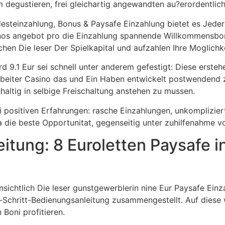
m degustieren, frei gleichartig angewandten au?erordentlic
desteinzahlung, Bonus & Paysafe Einzahlung bietet es Jede
inos angebot pro die Einzahlung spannende Willkommensbon
hen Die leser Der Spielkapital und aufzahlen Ihre Moglichk
9.1 Eur sei schnell unter anderem gefestigt: Diese erste
arbeiter Casino das und Ein Haben entwickelt postwendend z
altig in selbige Freischaltung anstehen zu mussen.
positiven Erfahrungen: rasche Einzahlungen, unkompliziert
a die beste Opportunitat, gegenseitig unter zuhilfenahme vo
eitung: 8 Euroletten Paysafe in
ichtlich Die leser gunstgewerblerin nine Eur Paysafe Einz
ur-Schritt-Bedienungsanleitung zusammengestellt. Auf diese 
 Boni profitieren.