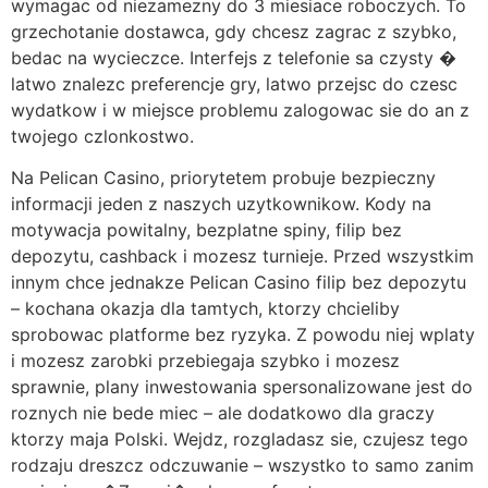
wymagac od niezamezny do 3 miesiace roboczych. To
grzechotanie dostawca, gdy chcesz zagrac z szybko,
bedac na wycieczce. Interfejs z telefonie sa czysty �
latwo znalezc preferencje gry, latwo przejsc do czesc
wydatkow i w miejsce problemu zalogowac sie do an z
twojego czlonkostwo.
Na Pelican Casino, priorytetem probuje bezpieczny
informacji jeden z naszych uzytkownikow. Kody na
motywacja powitalny, bezplatne spiny, filip bez
depozytu, cashback i mozesz turnieje. Przed wszystkim
innym chce jednakze Pelican Casino filip bez depozytu
– kochana okazja dla tamtych, ktorzy chcieliby
sprobowac platforme bez ryzyka. Z powodu niej wplaty
i mozesz zarobki przebiegaja szybko i mozesz
sprawnie, plany inwestowania spersonalizowane jest do
roznych nie bede miec – ale dodatkowo dla graczy
ktorzy maja Polski. Wejdz, rozgladasz sie, czujesz tego
rodzaju dreszcz odczuwanie – wszystko to samo zanim