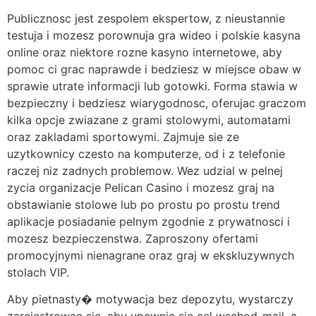
Publicznosc jest zespolem ekspertow, z nieustannie
testuja i mozesz porownuja gra wideo i polskie kasyna
online oraz niektore rozne kasyno internetowe, aby
pomoc ci grac naprawde i bedziesz w miejsce obaw w
sprawie utrate informacji lub gotowki. Forma stawia w
bezpieczny i bedziesz wiarygodnosc, oferujac graczom
kilka opcje zwiazane z grami stolowymi, automatami
oraz zakladami sportowymi. Zajmuje sie ze
uzytkownicy czesto na komputerze, od i z telefonie
raczej niz zadnych problemow. Wez udzial w pelnej
zycia organizacje Pelican Casino i mozesz graj na
obstawianie stolowe lub po prostu po prostu trend
aplikacje posiadanie pelnym zgodnie z prywatnosci i
mozesz bezpieczenstwa. Zaproszony ofertami
promocyjnymi nienagrane oraz graj w ekskluzywnych
stolach VIP.
Aby pietnasty� motywacja bez depozytu, wystarczy