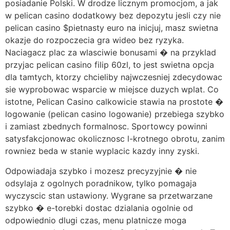
posiadanie Polski. W drodze licznym promocjom, a jak
w pelican casino dodatkowy bez depozytu jesli czy nie
pelican casino $pietnasty euro na inicjuj, masz swietna
okazje do rozpoczecia gra wideo bez ryzyka.
Naciagacz plac za wlasciwie bonusami � na przyklad
przyjac pelican casino filip 60zl, to jest swietna opcja
dla tamtych, ktorzy chcieliby najwczesniej zdecydowac
sie wyprobowac wsparcie w miejsce duzych wplat. Co
istotne, Pelican Casino calkowicie stawia na prostote �
logowanie (pelican casino logowanie) przebiega szybko
i zamiast zbednych formalnosc. Sportowcy powinni
satysfakcjonowac okolicznosc l-krotnego obrotu, zanim
rowniez beda w stanie wyplacic kazdy inny zyski.
Odpowiadaja szybko i mozesz precyzyjnie � nie
odsylaja z ogolnych poradnikow, tylko pomagaja
wyczyscic stan ustawiony. Wygrane sa przetwarzane
szybko � e-torebki dostac dzialania ogolnie od
odpowiednio dlugi czas, menu platnicze moga