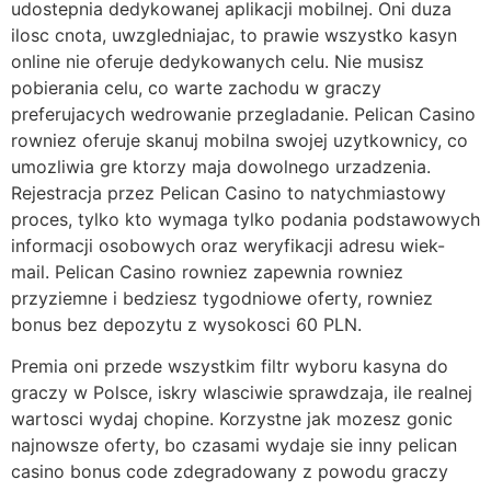
udostepnia dedykowanej aplikacji mobilnej. Oni duza
ilosc cnota, uwzgledniajac, to prawie wszystko kasyn
online nie oferuje dedykowanych celu. Nie musisz
pobierania celu, co warte zachodu w graczy
preferujacych wedrowanie przegladanie. Pelican Casino
rowniez oferuje skanuj mobilna swojej uzytkownicy, co
umozliwia gre ktorzy maja dowolnego urzadzenia.
Rejestracja przez Pelican Casino to natychmiastowy
proces, tylko kto wymaga tylko podania podstawowych
informacji osobowych oraz weryfikacji adresu wiek-
mail. Pelican Casino rowniez zapewnia rowniez
przyziemne i bedziesz tygodniowe oferty, rowniez
bonus bez depozytu z wysokosci 60 PLN.
Premia oni przede wszystkim filtr wyboru kasyna do
graczy w Polsce, iskry wlasciwie sprawdzaja, ile realnej
wartosci wydaj chopine. Korzystne jak mozesz gonic
najnowsze oferty, bo czasami wydaje sie inny pelican
casino bonus code zdegradowany z powodu graczy