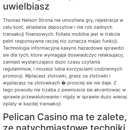
uwielbiasz
Thomas Nelson Strona nie umozliwia gry, rejestracja w
celu kont, skladania depozytow i nie rob zadnych
transakcji finansowych. Foliate mobilna jest w trakcie
pelni responsywna raczej niz oznacza majac funkcji.
Technologia informacyjna kasyno hazardowe sprawdzi
sie dla tych, ktore wymagaja doswiadczyc relaksujacy,
zamiast wystarczajaco duzo czasu czytania
regulaminow, i mozesz lubia korzysciami codziennych
promocji. Wplacasz zlotowki, grasz za zlotowki i
wyplacasz na zlotowkach � prosciej sie nie daje. Z
tego powodu nie trzeba z pewnoscia sie akcentowac w
sprawie przewalutowanie i nigdy w sprawie duzo wiecej
oplaty w kazdej transakcji.
Pelican Casino ma te zalete,
ze natychmiastowe techniki