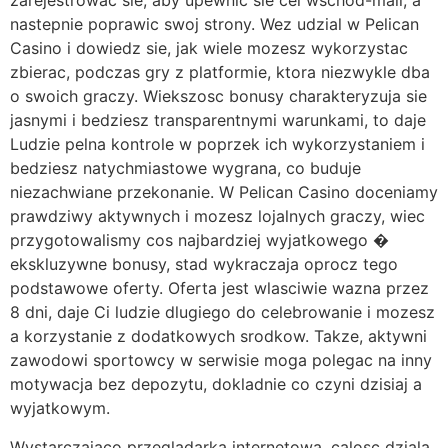
zarejestrowac sie, aby upewnic sie cel wschod-mail, a
nastepnie poprawic swoj strony. Wez udzial w Pelican
Casino i dowiedz sie, jak wiele mozesz wykorzystac
zbierac, podczas gry z platformie, ktora niezwykle dba
o swoich graczy. Wiekszosc bonusy charakteryzuja sie
jasnymi i bedziesz transparentnymi warunkami, to daje
Ludzie pelna kontrole w poprzek ich wykorzystaniem i
bedziesz natychmiastowe wygrana, co buduje
niezachwiane przekonanie. W Pelican Casino doceniamy
prawdziwy aktywnych i mozesz lojalnych graczy, wiec
przygotowalismy cos najbardziej wyjatkowego �
ekskluzywne bonusy, stad wykraczaja oprocz tego
podstawowe oferty. Oferta jest wlasciwie wazna przez
8 dni, daje Ci ludzie dlugiego do celebrowanie i mozesz
a korzystanie z dodatkowych srodkow. Takze, aktywni
zawodowi sportowcy w serwisie moga polegac na inny
motywacja bez depozytu, dokladnie co czyni dzisiaj a
wyjatkowym.
Wystarczajaco przegladarka internetowa, calosc dziala