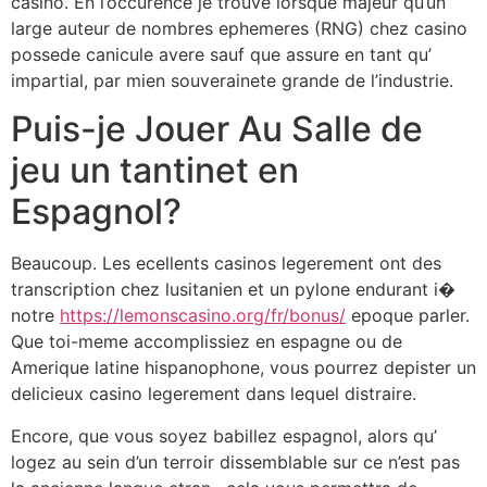
casino. En l’occurence je trouve lorsque majeur qu’un
large auteur de nombres ephemeres (RNG) chez casino
possede canicule avere sauf que assure en tant qu’
impartial, par mien souverainete grande de l’industrie.
Puis-je Jouer Au Salle de
jeu un tantinet en
Espagnol?
Beaucoup. Les ecellents casinos legerement ont des
transcription chez lusitanien et un pylone endurant i�
notre
https://lemonscasino.org/fr/bonus/
epoque parler.
Que toi-meme accomplissiez en espagne ou de
Amerique latine hispanophone, vous pourrez depister un
delicieux casino legerement dans lequel distraire.
Encore, que vous soyez babillez espagnol, alors qu’
logez au sein d’un terroir dissemblable sur ce n’est pas