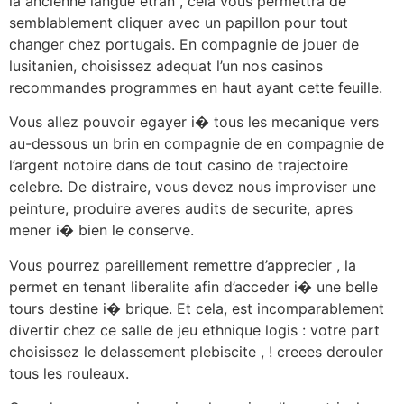
la ancienne langue etran , cela vous permettra de
semblablement cliquer avec un papillon pour tout
changer chez portugais. En compagnie de jouer de
lusitanien, choisissez adequat l’un nos casinos
recommandes programmes en haut ayant cette feuille.
Vous allez pouvoir egayer i� tous les mecanique vers
au-dessous un brin en compagnie de en compagnie de
l’argent notoire dans de tout casino de trajectoire
celebre. De distraire, vous devez nous improviser une
peinture, produire averes audits de securite, apres
mener i� bien le conserve.
Vous pourrez pareillement remettre d’apprecier , la
permet en tenant liberalite afin d’acceder i� une belle
tours destine i� brique. Et cela, est incomparablement
divertir chez ce salle de jeu ethnique logis : votre part
choisissez le delassement plebiscite , ! creees derouler
tous les rouleaux.