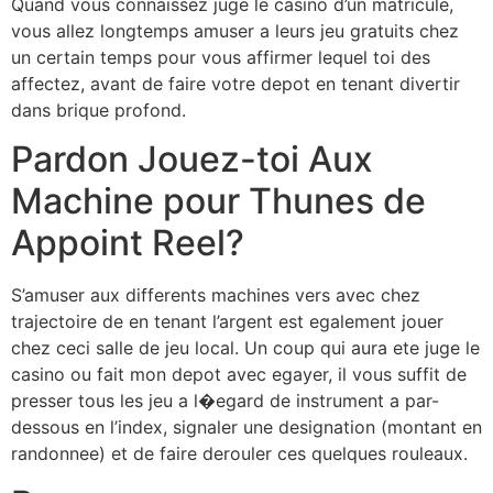
Quand vous connaissez juge le casino d’un matricule,
vous allez longtemps amuser a leurs jeu gratuits chez
un certain temps pour vous affirmer lequel toi des
affectez, avant de faire votre depot en tenant divertir
dans brique profond.
Pardon Jouez-toi Aux
Machine pour Thunes de
Appoint Reel?
S’amuser aux differents machines vers avec chez
trajectoire de en tenant l’argent est egalement jouer
chez ceci salle de jeu local. Un coup qui aura ete juge le
casino ou fait mon depot avec egayer, il vous suffit de
presser tous les jeu a l�egard de instrument a par-
dessous en l’index, signaler une designation (montant en
randonnee) et de faire derouler ces quelques rouleaux.