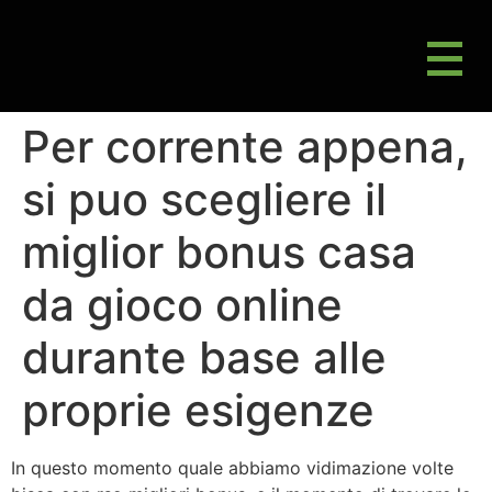
M
Gluten Friendly & Alternative Choices
Per corrente appena,
si puo scegliere il
miglior bonus casa
da gioco online
durante base alle
proprie esigenze
In questo momento quale abbiamo vidimazione volte