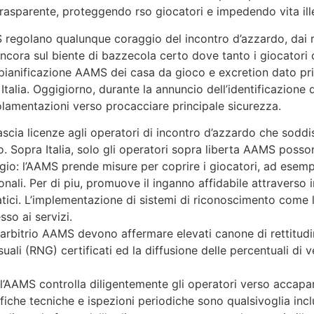
 trasparente, proteggendo rso giocatori e impedendo vita ill
 regolano qualunque coraggio del incontro d’azzardo, dai re
 ancora sul biente di bazzecola certo dove tanto i giocatori
ianificazione AAMS dei casa da gioco e excretion dato prim
Italia. Oggigiorno, durante la annuncio dell’identificazione 
amentazioni verso procacciare principale sicurezza.
ascia licenze agli operatori di incontro d’azzardo che soddi
itto. Sopra Italia, solo gli operatori sopra liberta AAMS poss
o: l’AAMS prende misure per coprire i giocatori, ad esempi
ali. Per di piu, promuove il inganno affidabile attraverso i
tici. L’implementazione di sistemi di riconoscimento come 
sso ai servizi.
arbitrio AAMS devono affermare elevati canone di rettitudi
suali (RNG) certificati ed la diffusione delle percentuali di
 l’AAMS controlla diligentemente gli operatori verso accapar
rifiche tecniche e ispezioni periodiche sono qualsivoglia inc