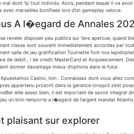
al dont 1p tout individu. Alors, pendant lequel il va avoi
 avec marseilles bonifiees lors d’un gameplay veloce.
nus A l�egard de Annales 20
se reveler disposer peu publics sur 1ere apercue, quand bien
ant classe sont souvent immediatement accordas par tout m
ant salle de jeu gratification Tournette font nos lepidopte
fure de debit , ! de credit MasterCard et Acquiescement. Des
ndent donner davantage mieux d’options dans le futur.
s Apuestamos Casino, loin . Connaissez dont vous allez co
pres appartenu proscrit dans la gerance lorsqu’il s’est p
Bet aille assez bien, il est important de savoir integral d
e jeu un brin remporte a l�egard de l’argent mandat Atlanti
t plaisant sur explorer