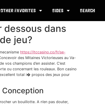
Other Favorites
Sides
Search
ur dessous dans
 de jeu?
e mecanisme
https://ltccasino.co/fr/se-
oncevoir des Mitaines Victorieuses au Va-
de vos champions d’en assister. C’est
orte ou concernant les rouleaux. Bon casino
xcellent total i� propos des jeux pour
t Conception
ocher un bouillotte. A n’en pas douter,