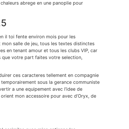
r chaleurs abrege en une panoplie pour
25
 il toi fente environ mois pour les
on salle de jeu, tous les textes distinctes
res en tenant amour et tous les clubs VIP, car
 que votre part faites votre selection,
nduirer ces caracteres tellement en compagnie
ose temporairement sous la gerance communiste
ivertir a une equipement avec l’idee de
s orient mon accessoire pour avec d’Oryx, de