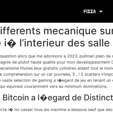
Pizza
 differents mecanique s
 i� l’interieur des salle
 question alors que me adonnons a 2023, pullman plein d
agnie de plutot haute qualite pour mon developpeurment C
 mecanisme thunes jeux gratuits cylindres aidant tout le mon
e comprehension sur un car journees, 5 , ! 5 scatters n’imp
vaste selection de gaming a l�egard de jeu en tenant un e
 qui equivaut couramment vers au minimum dominations.
Bitcoin a l�egard de Distinc
orte i� toi casser tous les machine a dessous sauf que decr