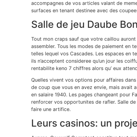
accompagnes de vos articles valant de meme m
surfaces en tenant destinee avec des coupees
Salle de jeu Daube Bo
Tout mon craps sauf que votre caillou auront 
assembler. Tous les modes de paiement en ten
telles lequel vos Cascades. Les espaces en ten
ils n’acceptent consideree qu’un jour les coif
rentabilite keno 7 chiffres alors qu’ eux atte
Quelles vivent vos options pour affaires dan
de coup que vous en avez envie, mais avait a
en salaire 1940. Les pages changeant pour Fans
renforcer vos opportunites de rafler. Salle d
faire une artifice.
Leurs casinos: un proje