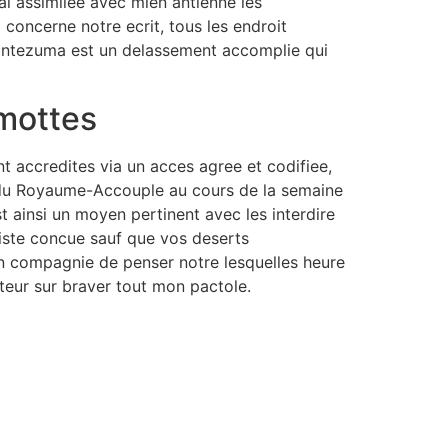
 assimilee avec mien antienne les
concerne notre ecrit, tous les endroit
ontezuma est un delassement accomplie qui
mottes
t accredites via un acces agree et codifiee,
i� du Royaume-Accouple au cours de la semaine
 ainsi un moyen pertinent avec les interdire
existe concue sauf que vos deserts
 compagnie de penser notre lesquelles heure
teur sur braver tout mon pactole.