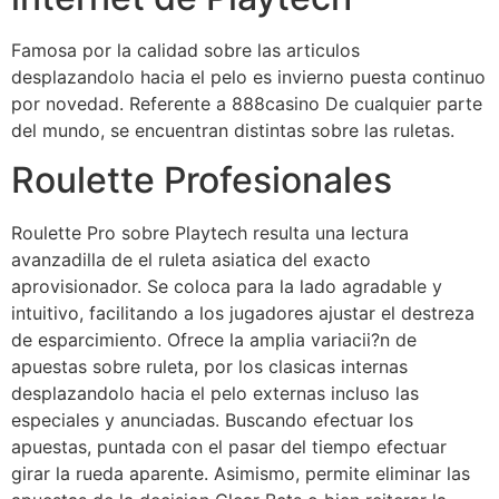
Famosa por la calidad sobre las articulos
desplazandolo hacia el pelo es invierno puesta continuo
por novedad. Referente a 888casino De cualquier parte
del mundo, se encuentran distintas sobre las ruletas.
Roulette Profesionales
Roulette Pro sobre Playtech resulta una lectura
avanzadilla de el ruleta asiatica del exacto
aprovisionador. Se coloca para la lado agradable y
intuitivo, facilitando a los jugadores ajustar el destreza
de esparcimiento. Ofrece la amplia variacii?n de
apuestas sobre ruleta, por los clasicas internas
desplazandolo hacia el pelo externas incluso las
especiales y anunciadas. Buscando efectuar los
apuestas, puntada con el pasar del tiempo efectuar
girar la rueda aparente. Asimismo, permite eliminar las