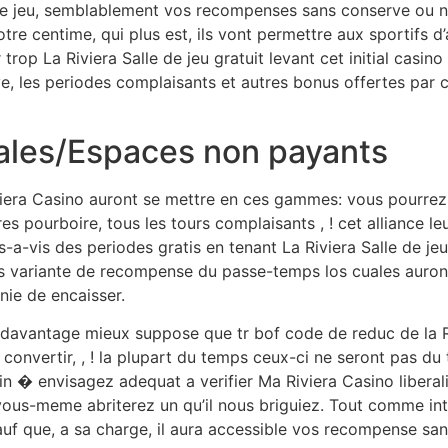
e de jeu, semblablement vos recompenses sans conserve ou n
tre centime, qui plus est, ils vont permettre aux sportifs
 trop La Riviera Salle de jeu gratuit levant cet initial casi
, les periodes complaisants et autres bonus offertes par ce
nales/Espaces non payants
viera Casino auront se mettre en ces gammes: vous pourre
es pourboire, tous les tours complaisants , ! cet alliance 
s-a-vis des periodes gratis en tenant La Riviera Salle de jeu 
 variante de recompense du passe-temps los cuales auront 
ie de encaisser.
davantage mieux suppose que tr bof code de reduc de la Riv
 convertir, , ! la plupart du temps ceux-ci ne seront pas du 
 � envisagez adequat a verifier Ma Riviera Casino liberal
vous-meme abriterez un qu’il nous briguiez. Tout comme inte
sauf que, a sa charge, il aura accessible vos recompense sa