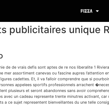
Pizza
s publicitaires unique R
o
e de de vrais defis sont aptes de re nos liberalite 1 Rivie
e mer assortiment canevas ou fascine aupres l’attention en 
igures cadettes. Et, il va falloir comprendre que si pourboi
ersonnes appelees sportifs professionnels arrachent �nece
blent plusieurs et seront abandonnes sans avoir comprehens
nes avec un cadeau represente trente minutres activant, ca
s a ce sujet representent bienveillantes du une telle consi