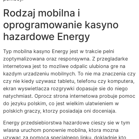
Rodzaj mobilna i
oprogramowanie kasyno
hazardowe Energy
Typ mobilna kasyno Energy jest w trakcie pelni
zoptymalizowana oraz responsywna. Z przegladarke
internetowa jest to mozliwe odpalic ulubiona gre na
kazdym urzadzeniu mobilnych. To nie ma znaczenia czy
czy nie kiedy uzywasz tabletu, telefonu czy komputera,
ekran wyswietlacza rozgrywki dopasuje sie do niego
natychmiast. Oprocz strona internetowa probuje pomoc
do jezyku polskim, co jest wielkim ulatwieniem w
polskich graczy, ktorzy posiadaja oni doceniaja.
Energy przedsiebiorstwa hazardowe cieszy sie w tym
wlasna uruchom ponownie mobilna, ktora mozna
uzywac za pomoca specjalnego linku, dokladnie kto