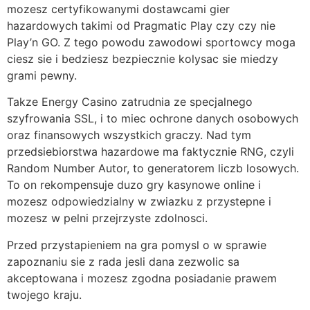
mozesz certyfikowanymi dostawcami gier
hazardowych takimi od Pragmatic Play czy czy nie
Play’n GO. Z tego powodu zawodowi sportowcy moga
ciesz sie i bedziesz bezpiecznie kolysac sie miedzy
grami pewny.
Takze Energy Casino zatrudnia ze specjalnego
szyfrowania SSL, i to miec ochrone danych osobowych
oraz finansowych wszystkich graczy. Nad tym
przedsiebiorstwa hazardowe ma faktycznie RNG, czyli
Random Number Autor, to generatorem liczb losowych.
To on rekompensuje duzo gry kasynowe online i
mozesz odpowiedzialny w zwiazku z przystepne i
mozesz w pelni przejrzyste zdolnosci.
Przed przystapieniem na gra pomysl o w sprawie
zapoznaniu sie z rada jesli dana zezwolic sa
akceptowana i mozesz zgodna posiadanie prawem
twojego kraju.