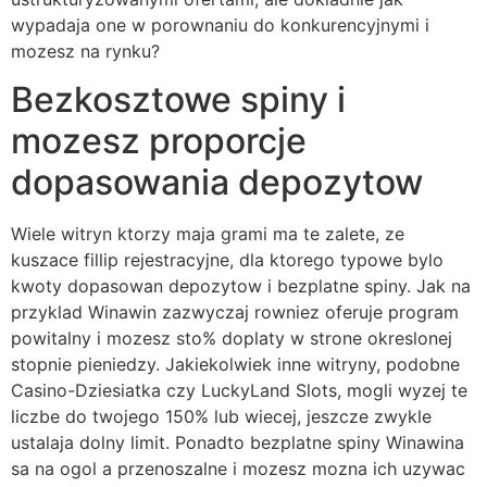
wypadaja one w porownaniu do konkurencyjnymi i
mozesz na rynku?
Bezkosztowe spiny i
mozesz proporcje
dopasowania depozytow
Wiele witryn ktorzy maja grami ma te zalete, ze
kuszace fillip rejestracyjne, dla ktorego typowe bylo
kwoty dopasowan depozytow i bezplatne spiny. Jak na
przyklad Winawin zazwyczaj rowniez oferuje program
powitalny i mozesz sto% doplaty w strone okreslonej
stopnie pieniedzy. Jakiekolwiek inne witryny, podobne
Casino-Dziesiatka czy LuckyLand Slots, mogli wyzej te
liczbe do twojego 150% lub wiecej, jeszcze zwykle
ustalaja dolny limit. Ponadto bezplatne spiny Winawina
sa na ogol a przenoszalne i mozesz mozna ich uzywac