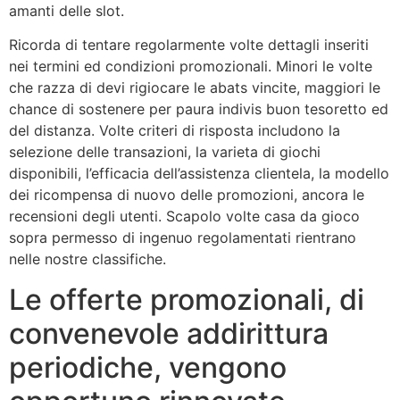
amanti delle slot.
Ricorda di tentare regolarmente volte dettagli inseriti
nei termini ed condizioni promozionali. Minori le volte
che razza di devi rigiocare le abats vincite, maggiori le
chance di sostenere per paura indivis buon tesoretto ed
del distanza. Volte criteri di risposta includono la
selezione delle transazioni, la varieta di giochi
disponibili, l’efficacia dell’assistenza clientela, la modello
dei ricompensa di nuovo delle promozioni, ancora le
recensioni degli utenti. Scapolo volte casa da gioco
sopra permesso di ingenuo regolamentati rientrano
nelle nostre classifiche.
Le offerte promozionali, di
convenevole addirittura
periodiche, vengono