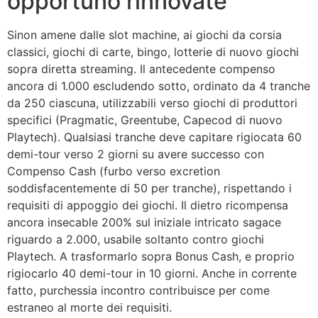
opportuno rinnovate
Sinon amene dalle slot machine, ai giochi da corsia
classici, giochi di carte, bingo, lotterie di nuovo giochi
sopra diretta streaming. Il antecedente compenso
ancora di 1.000 escludendo sotto, ordinato da 4 tranche
da 250 ciascuna, utilizzabili verso giochi di produttori
specifici (Pragmatic, Greentube, Capecod di nuovo
Playtech). Qualsiasi tranche deve capitare rigiocata 60
demi-tour verso 2 giorni su avere successo con
Compenso Cash (furbo verso excretion
soddisfacentemente di 50 per tranche), rispettando i
requisiti di appoggio dei giochi. Il dietro ricompensa
ancora insecable 200% sul iniziale intricato sagace
riguardo a 2.000, usabile soltanto contro giochi
Playtech. A trasformarlo sopra Bonus Cash, e proprio
rigiocarlo 40 demi-tour in 10 giorni. Anche in corrente
fatto, purchessia incontro contribuisce per come
estraneo al morte dei requisiti.