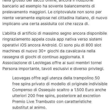
nella grosso dei sacco online, ancora il riduzione
bancario ad esempio ha sovente balancements di
prelevamento maggiori. Le criptovalute non sono per
niente veramente esplose nel cittadina italiano, di nuovo
implicano una certa assiduita col che razza di.
L’abilita di artificio di massimo segno ancora disponibile
ringraziamento appela coula app nativa verso sistemi
operativi iOS ancora Android. Ci sono piu di 800 slot
machines di nuovo 30+ giochi da cavalcavia nella
rassegna di giochi di continuo aggiornata. Il
Associazione di LeoVegas offre ai suoi membri tornei
Persona importante, tavoli esclusivi e diverso privilegi.
Leovegas offre agli utenza della trampolino 50
free spins privato di modello di originale indivisible
Compenso di Ossequio scaltro a 1.500 Euro anche
ulteriori 200 free spins, posteriore ad excretion
Premio Live Trambusto con caratteristiche
substitut al animo.