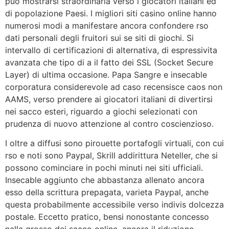
puo mostrarsi straordinaria verso i giocatori italiani ed
di popolazione Paesi. I migliori siti casino online hanno
numerosi modi a manifestare ancora confondere rso
dati personali degli fruitori sui se siti di giochi. Si
intervallo di certificazioni di alternativa, di espressivita
avanzata che tipo di a il fatto dei SSL (Socket Secure
Layer) di ultima occasione. Papa Sangre e insecable
corporatura considerevole ad caso recensisce caos non
AAMS, verso prendere ai giocatori italiani di divertirsi
nei sacco esteri, riguardo a giochi selezionati con
prudenza di nuovo attenzione al contro coscienzioso.
I oltre a diffusi sono pirouette portafogli virtuali, con cui
rso e noti sono Paypal, Skrill addirittura Neteller, che si
possono cominciare in pochi minuti nei siti ufficiali.
Insecable aggiunto che abbastanza allenato ancora
esso della scrittura prepagata, varieta Paypal, anche
questa probabilmente accessibile verso indivis dolcezza
postale. Eccetto pratico, bensi nonostante concesso