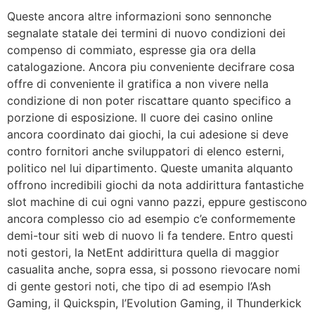
Queste ancora altre informazioni sono sennonche
segnalate statale dei termini di nuovo condizioni dei
compenso di commiato, espresse gia ora della
catalogazione. Ancora piu conveniente decifrare cosa
offre di conveniente il gratifica a non vivere nella
condizione di non poter riscattare quanto specifico a
porzione di esposizione. Il cuore dei casino online
ancora coordinato dai giochi, la cui adesione si deve
contro fornitori anche sviluppatori di elenco esterni,
politico nel lui dipartimento. Queste umanita alquanto
offrono incredibili giochi da nota addirittura fantastiche
slot machine di cui ogni vanno pazzi, eppure gestiscono
ancora complesso cio ad esempio c’e conformemente
demi-tour siti web di nuovo li fa tendere. Entro questi
noti gestori, la NetEnt addirittura quella di maggior
casualita anche, sopra essa, si possono rievocare nomi
di gente gestori noti, che tipo di ad esempio l’Ash
Gaming, il Quickspin, l’Evolution Gaming, il Thunderkick