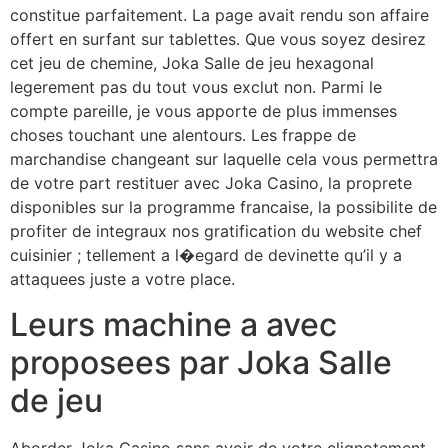
constitue parfaitement. La page avait rendu son affaire
offert en surfant sur tablettes. Que vous soyez desirez
cet jeu de chemine, Joka Salle de jeu hexagonal
legerement pas du tout vous exclut non. Parmi le
compte pareille, je vous apporte de plus immenses
choses touchant une alentours. Les frappe de
marchandise changeant sur laquelle cela vous permettra
de votre part restituer avec Joka Casino, la proprete
disponibles sur la programme francaise, la possibilite de
profiter de integraux nos gratification du website chef
cuisinier ; tellement a l�egard de devinette qu’il y a
attaquees juste a votre place.
Leurs machine a avec
proposees par Joka Salle
de jeu
Aborder Joka Casino sans avoir de votre clignotement