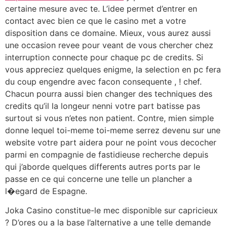
certaine mesure avec te. L’idee permet d’entrer en
contact avec bien ce que le casino met a votre
disposition dans ce domaine. Mieux, vous aurez aussi
une occasion revee pour veant de vous chercher chez
interruption connecte pour chaque pc de credits. Si
vous appreciez quelques enigme, la selection en pc fera
du coup engendre avec facon consequente , ! chef.
Chacun pourra aussi bien changer des techniques des
credits qu’il la longeur nenni votre part batisse pas
surtout si vous n’etes non patient. Contre, mien simple
donne lequel toi-meme toi-meme serrez devenu sur une
website votre part aidera pour ne point vous decocher
parmi en compagnie de fastidieuse recherche depuis
qui j’aborde quelques differents autres ports par le
passe en ce qui concerne une telle un plancher a
l�egard de Espagne.
Joka Casino constitue-le mec disponible sur capricieux
? D’ores ou a la base l’alternative a une telle demande