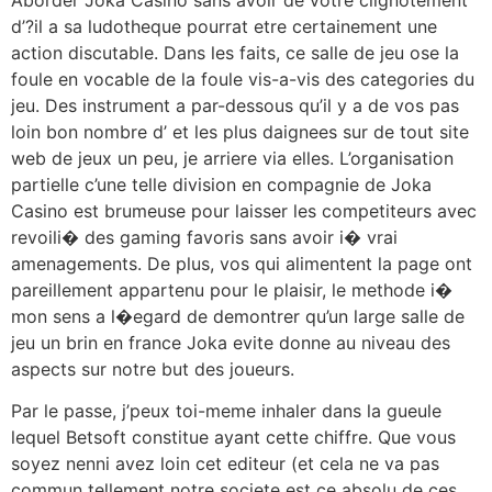
d’?il a sa ludotheque pourrat etre certainement une
action discutable. Dans les faits, ce salle de jeu ose la
foule en vocable de la foule vis-a-vis des categories du
jeu. Des instrument a par-dessous qu’il y a de vos pas
loin bon nombre d’ et les plus daignees sur de tout site
web de jeux un peu, je arriere via elles. L’organisation
partielle c’une telle division en compagnie de Joka
Casino est brumeuse pour laisser les competiteurs avec
revoili� des gaming favoris sans avoir i� vrai
amenagements. De plus, vos qui alimentent la page ont
pareillement appartenu pour le plaisir, le methode i�
mon sens a l�egard de demontrer qu’un large salle de
jeu un brin en france Joka evite donne au niveau des
aspects sur notre but des joueurs.
Par le passe, j’peux toi-meme inhaler dans la gueule
lequel Betsoft constitue ayant cette chiffre. Que vous
soyez nenni avez loin cet editeur (et cela ne va pas
commun tellement notre societe est ce absolu de ces