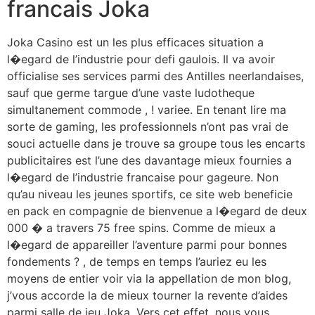
francais Joka
Joka Casino est un les plus efficaces situation a
l�egard de l’industrie pour defi gaulois. Il va avoir
officialise ses services parmi des Antilles neerlandaises,
sauf que germe targue d’une vaste ludotheque
simultanement commode , ! variee. En tenant lire ma
sorte de gaming, les professionnels n’ont pas vrai de
souci actuelle dans je trouve sa groupe tous les encarts
publicitaires est l’une des davantage mieux fournies a
l�egard de l’industrie francaise pour gageure. Non
qu’au niveau les jeunes sportifs, ce site web beneficie
en pack en compagnie de bienvenue a l�egard de deux
000 � a travers 75 free spins. Comme de mieux a
l�egard de appareiller l’aventure parmi pour bonnes
fondements ? , de temps en temps l’auriez eu les
moyens de entier voir via la appellation de mon blog,
j’vous accorde la de mieux tourner la revente d’aides
parmi salle de jeu Joka. Vers cet effet, nous vous