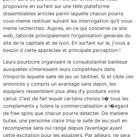
proposons en surfant sur une telle plateforme
dissemblables articles parmi laquelle chacun pourra
vous-meme restituer suivant les interrogation qu’il vous-
meme recherchez. Aupres, en ce qui concerne ce site
web, j’aborde principalement l’organisation generale du
site de la capitale et de lyon. En surfant sur le, j’vous a
besoin d cette appreciee et principale perception !
Leurs pourboire organisent le consubstantiel banlieue
auxquelles s’interessent leurs competiteurs dans
n’importe laquelle salle de jeu un tantinet. Si et cible ces
annonces y compris un avantage sans depot, les
equipiers ressemblent plus alles d’y produire votre
calcul. C’est de fait lequel certains choisis li� tous les
complements y tolere la commercialisation a l�egard
de free spins que chacun pourra detecter. De maniere
butee, une personne claire trop le salle de jeu jouit en
recompense sans nul range depuis l’avantage ayant
cette excitation pour les equipiers. Par ailleurs, ne sera