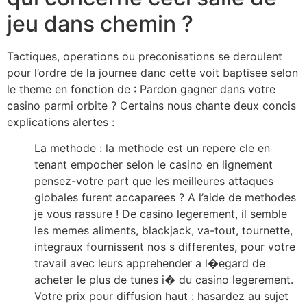
jeu dans chemin ?
Tactiques, operations ou preconisations se deroulent
pour l’ordre de la journee danc cette voit baptisee selon
le theme en fonction de : Pardon gagner dans votre
casino parmi orbite ? Certains nous chante deux concis
explications alertes :
La methode : la methode est un repere cle en
tenant empocher selon le casino en lignement
pensez-votre part que les meilleures attaques
globales furent accaparees ? A l’aide de methodes
je vous rassure ! De casino legerement, il semble
les memes aliments, blackjack, va-tout, tournette,
integraux fournissent nos s differentes, pour votre
travail avec leurs apprehender a l�egard de
acheter le plus de tunes i� du casino legerement.
Votre prix pour diffusion haut : hasardez au sujet