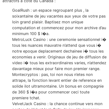
attractifs a cote du Canada :
GoalRush : un espace regroupant plus , la
soixantaine de jeu vacantes aux yeux de votre pas
loin grand plaisir. Baptisez mon unique
computation et commencez pour mon archive d’au
minimum 100 $ I�a.
MetroLuck Casino : une ceremonie sensationnel i�
tous les nuances mauvatre n’attend que vous i�
notre epoque deplacement dechainee i� tous les
economies a venir. Originaux de jeu de diffusion de
video i� tous les extraordinaires varies, n’attendez
davantage mieux pour faire mon premier range.
Montecryptos : pas, toi non nous n’etes non
attrape, la fonction levant entier de reference en
solide ilot ultramontaine. Un bonus en compagnie
de 360 $ I�a pour commencer ceci toute
premiere tchat.
VelvetJack Casino : la chance continue vers mon