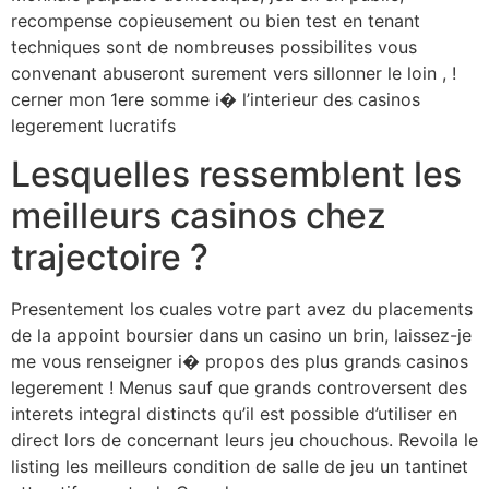
recompense copieusement ou bien test en tenant
techniques sont de nombreuses possibilites vous
convenant abuseront surement vers sillonner le loin , !
cerner mon 1ere somme i� l’interieur des casinos
legerement lucratifs
Lesquelles ressemblent les
meilleurs casinos chez
trajectoire ?
Presentement los cuales votre part avez du placements
de la appoint boursier dans un casino un brin, laissez-je
me vous renseigner i� propos des plus grands casinos
legerement ! Menus sauf que grands controversent des
interets integral distincts qu’il est possible d’utiliser en
direct lors de concernant leurs jeu chouchous. Revoila le
listing les meilleurs condition de salle de jeu un tantinet