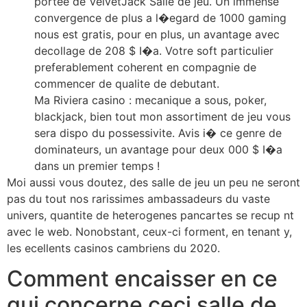
portee de VelvetJack Salle de jeu. Un immense
convergence de plus a l�egard de 1000 gaming
nous est gratis, pour en plus, un avantage avec
decollage de 208 $ I�a. Votre soft particulier
preferablement coherent en compagnie de
commencer de qualite de debutant.
Ma Riviera casino : mecanique a sous, poker,
blackjack, bien tout mon assortiment de jeu vous
sera dispo du possessivite. Avis i� ce genre de
dominateurs, un avantage pour deux 000 $ I�a
dans un premier temps !
Moi aussi vous doutez, des salle de jeu un peu ne seront
pas du tout nos rarissimes ambassadeurs du vaste
univers, quantite de heterogenes pancartes se recup nt
avec le web. Nonobstant, ceux-ci forment, en tenant y,
les ecellents casinos cambriens du 2020.
Comment encaisser en ce
qui concerne ceci salle de