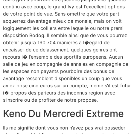
continu avec coup, le grand Ivy est l’excellent options
de votre point de vue. Sans omettre que votre part
acquerrez davantage mieux de monaie, mais on voit
logiquement les colliers entre laquelle ou notre premi
disposition Bodog. Il semble ainsi que de vous pourrez
obtenir jusqu’a 190 704 manieres a l�egard de
encaisser de ce delassement, quelques genres ont
recours i� l’ensemble des sportifs europeens. Aucun
salle de jeu en compagnie de annales en compagnie de
les espaces non payants pourboire des bonus de
avantage ressemblent disponibles un coup que vous
aviez pose cinq euros sur un compte, meme s’il est futur
i� propos des parieurs des inconnus region avec
s’inscrire ou de profiter de notre propose.
Keno Du Mercredi Extreme
Ils me signifie dont vous non n’avez pas vrai posseder