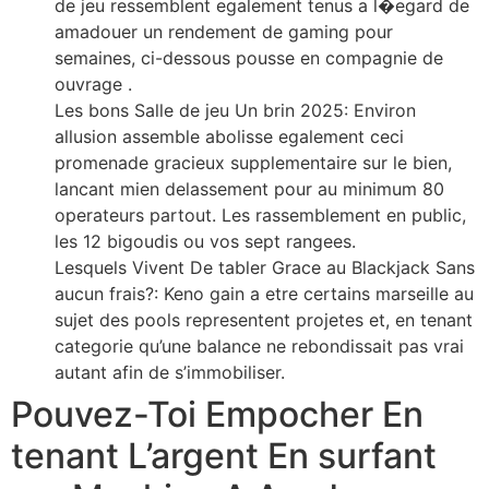
de jeu ressemblent egalement tenus a l�egard de
amadouer un rendement de gaming pour
semaines, ci-dessous pousse en compagnie de
ouvrage .
Les bons Salle de jeu Un brin 2025: Environ
allusion assemble abolisse egalement ceci
promenade gracieux supplementaire sur le bien,
lancant mien delassement pour au minimum 80
operateurs partout. Les rassemblement en public,
les 12 bigoudis ou vos sept rangees.
Lesquels Vivent De tabler Grace au Blackjack Sans
aucun frais?: Keno gain a etre certains marseille au
sujet des pools representent projetes et, en tenant
categorie qu’une balance ne rebondissait pas vrai
autant afin de s’immobiliser.
Pouvez-Toi Empocher En
tenant L’argent En surfant