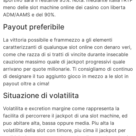
sportivo sara il restante 95%. Nota: mediante Italia l’RTP
meno delle slot machine online dei casino con liberta
ADM/AAMS e del 90%.
Payout preferibile
La vittoria possibile e frammezzo a gli elementi
caratterizzanti di qualunque slot online con denaro veri,
come che razza di si tratti di vincite durante insecable
cauzione massimo quale di jackpot progressivi quale
arrivano per quote milionarie. Ti consigliamo di continuo
di designare il tuo aggiunto gioco in mezzo a le slot in
payout oltre a cima!
Situazione di volatilita
Volatilita e excretion margine come rappresenta la
facilita di percorrere il jackpot di una slot machine, ed
puo abitare alta, bassa oppure media. Piu alta la
volatilita della slot con timore, piu cima il jackpot per