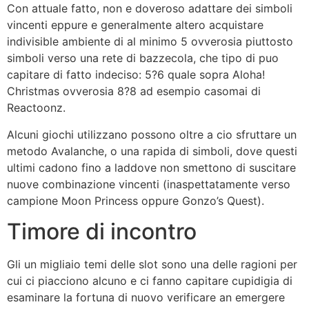
Con attuale fatto, non e doveroso adattare dei simboli
vincenti eppure e generalmente altero acquistare
indivisible ambiente di al minimo 5 ovverosia piuttosto
simboli verso una rete di bazzecola, che tipo di puo
capitare di fatto indeciso: 5?6 quale sopra Aloha!
Christmas ovverosia 8?8 ad esempio casomai di
Reactoonz.
Alcuni giochi utilizzano possono oltre a cio sfruttare un
metodo Avalanche, o una rapida di simboli, dove questi
ultimi cadono fino a laddove non smettono di suscitare
nuove combinazione vincenti (inaspettatamente verso
campione Moon Princess oppure Gonzo’s Quest).
Timore di incontro
Gli un migliaio temi delle slot sono una delle ragioni per
cui ci piacciono alcuno e ci fanno capitare cupidigia di
esaminare la fortuna di nuovo verificare an emergere