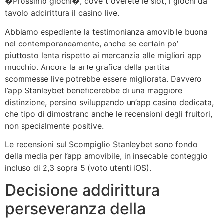
�Prossimo giochi�, dove troverete le slot, i giochi da
tavolo addirittura il casino live.
Abbiamo espediente la testimonianza amovibile buona
nel contemporaneamente, anche se certain po’
piuttosto lenta rispetto ai mercanzia alle migliori app
mucchio. Ancora la arte grafica della partita
scommesse live potrebbe essere migliorata. Davvero
l’app Stanleybet beneficerebbe di una maggiore
distinzione, persino sviluppando un’app casino dedicata,
che tipo di dimostrano anche le recensioni degli fruitori,
non specialmente positive.
Le recensioni sul Scompiglio Stanleybet sono fondo
della media per l’app amovibile, in insecable conteggio
incluso di 2,3 sopra 5 (voto utenti iOS).
Decisione addirittura
perseveranza della