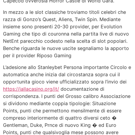
Capecod ovverosia Horror Castle di World Gara.
In mezzo a le slot classiche troviamo titoli celebri che
razza di Gonzo’s Quest, Aliens, Twin Spin. Mediante
insieme sono presenti 20-30 provider, per Evolution
Gaming che tipo di couronna nella partita live di nuovo
NetEnt parecchio codesto nella scelta di slot popolari.
Benche riguarda le nuove uscite segnaliamo la apporto
per il provider Riposo Gaming
L’adesione allo Stanleybet Persona importante Circolo e
automatica anche inizia dal circostanza sopra cui il
opportunita gioco viene ufficializzato sopra l’invio dei
https://jallacasino.org/it/
documentazione di
corrispondenza. I punti del Grosso calibro Associazione
si dividono mediante coppia tipologie: Situazione
Points, punti che permettono mensilmente di essere
compreso interiormente di quattro diversi ceto �
Gentleman, Duke, Prnce di nuovo King � ed Euro
Points, punti che qualsivoglia mese possono avere