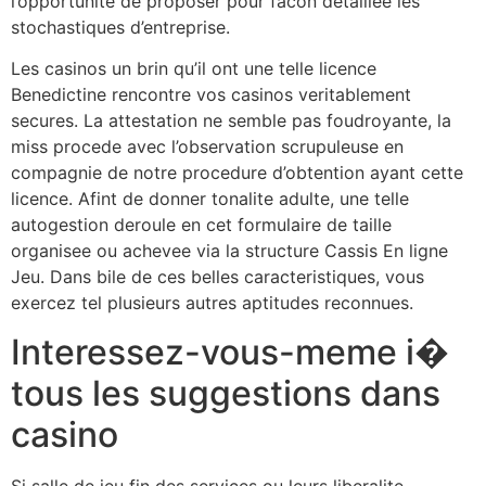
l’opportunite de proposer pour facon detaillee les
stochastiques d’entreprise.
Les casinos un brin qu’il ont une telle licence
Benedictine rencontre vos casinos veritablement
secures. La attestation ne semble pas foudroyante, la
miss procede avec l’observation scrupuleuse en
compagnie de notre procedure d’obtention ayant cette
licence. Afint de donner tonalite adulte, une telle
autogestion deroule en cet formulaire de taille
organisee ou achevee via la structure Cassis En ligne
Jeu. Dans bile de ces belles caracteristiques, vous
exercez tel plusieurs autres aptitudes reconnues.
Interessez-vous-meme i�
tous les suggestions dans
casino
Si salle de jeu fin des services ou leurs liberalite