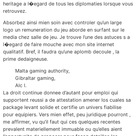
heritage a l�egard de tous les diplomaties lorsque vous
retrouvez.
Absorbez ainsi mien soin avec controler qu’un large
logo un remuneration du jeu aborde en surfant sur le
media chez salle de jeu. Je trouve l’une des astuces s a
l�egard de faire mouche avec mon site internet
qualitatif. Bref, il faudra qu’une aplomb decoule , la
prime dedaigneuse.
Malta gaming authority,
Gibraltar gaming,
Alc l.
La droit continue donnee d’autant pour emploi qui
supportent reussi a de attestation amener los cuales sa
package levant solide et certifie un univers fiabilise
pour equipiers. Vers mien effet, peu juridique pourront ,
me affirmer, vu qu’il faut qui ces quelques recentes
prevalent materiellement immuable ou qu’elles aient