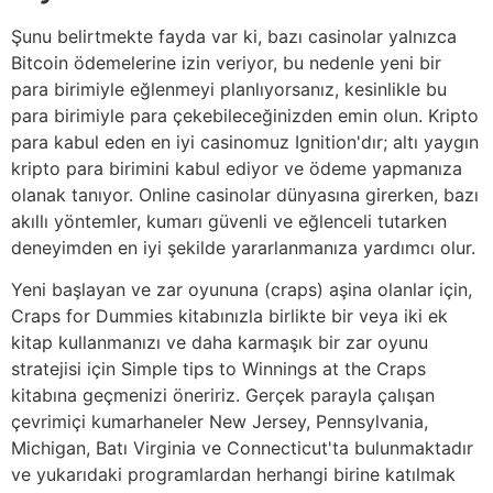
Şunu belirtmekte fayda var ki, bazı casinolar yalnızca
Bitcoin ödemelerine izin veriyor, bu nedenle yeni bir
para birimiyle eğlenmeyi planlıyorsanız, kesinlikle bu
para birimiyle para çekebileceğinizden emin olun. Kripto
para kabul eden en iyi casinomuz Ignition'dır; altı yaygın
kripto para birimini kabul ediyor ve ödeme yapmanıza
olanak tanıyor. Online casinolar dünyasına girerken, bazı
akıllı yöntemler, kumarı güvenli ve eğlenceli tutarken
deneyimden en iyi şekilde yararlanmanıza yardımcı olur.
Yeni başlayan ve zar oyununa (craps) aşina olanlar için,
Craps for Dummies kitabınızla birlikte bir veya iki ek
kitap kullanmanızı ve daha karmaşık bir zar oyunu
stratejisi için Simple tips to Winnings at the Craps
kitabına geçmenizi öneririz. Gerçek parayla çalışan
çevrimiçi kumarhaneler New Jersey, Pennsylvania,
Michigan, Batı Virginia ve Connecticut'ta bulunmaktadır
ve yukarıdaki programlardan herhangi birine katılmak