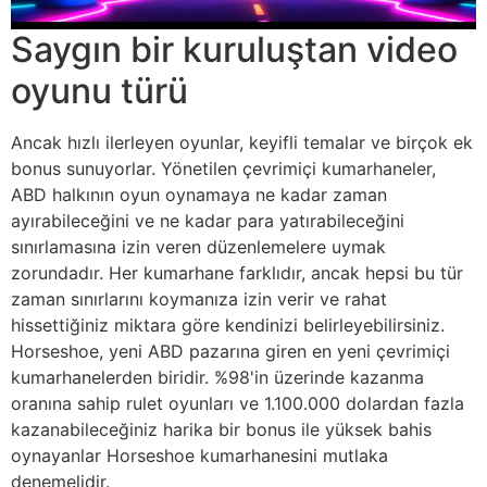
Saygın bir kuruluştan video
oyunu türü
Ancak hızlı ilerleyen oyunlar, keyifli temalar ve birçok ek
bonus sunuyorlar. Yönetilen çevrimiçi kumarhaneler,
ABD halkının oyun oynamaya ne kadar zaman
ayırabileceğini ve ne kadar para yatırabileceğini
sınırlamasına izin veren düzenlemelere uymak
zorundadır. Her kumarhane farklıdır, ancak hepsi bu tür
zaman sınırlarını koymanıza izin verir ve rahat
hissettiğiniz miktara göre kendinizi belirleyebilirsiniz.
Horseshoe, yeni ABD pazarına giren en yeni çevrimiçi
kumarhanelerden biridir. %98'in üzerinde kazanma
oranına sahip rulet oyunları ve 1.100.000 dolardan fazla
kazanabileceğiniz harika bir bonus ile yüksek bahis
oynayanlar Horseshoe kumarhanesini mutlaka
denemelidir.