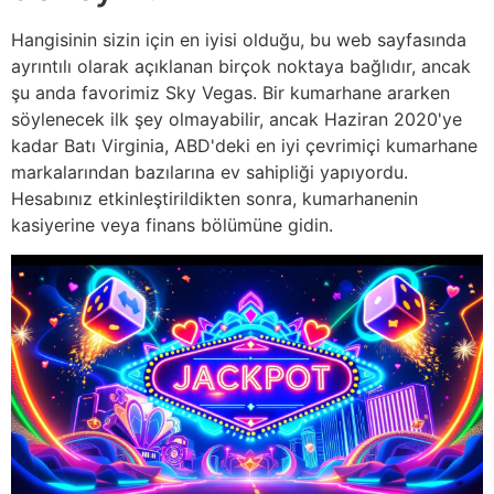
Hangisinin sizin için en iyisi olduğu, bu web sayfasında
ayrıntılı olarak açıklanan birçok noktaya bağlıdır, ancak
şu anda favorimiz Sky Vegas. Bir kumarhane ararken
söylenecek ilk şey olmayabilir, ancak Haziran 2020'ye
kadar Batı Virginia, ABD'deki en iyi çevrimiçi kumarhane
markalarından bazılarına ev sahipliği yapıyordu.
Hesabınız etkinleştirildikten sonra, kumarhanenin
kasiyerine veya finans bölümüne gidin.