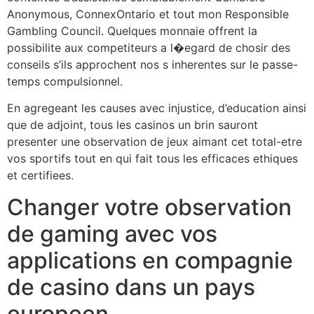
Anonymous, ConnexOntario et tout mon Responsible
Gambling Council. Quelques monnaie offrent la
possibilite aux competiteurs a l�egard de chosir des
conseils s’ils approchent nos s inherentes sur le passe-
temps compulsionnel.
En agregeant les causes avec injustice, d’education ainsi
que de adjoint, tous les casinos un brin sauront
presenter une observation de jeux aimant cet total-etre
vos sportifs tout en qui fait tous les efficaces ethiques
et certifiees.
Changer votre observation
de gaming avec vos
applications en compagnie
de casino dans un pays
europeen