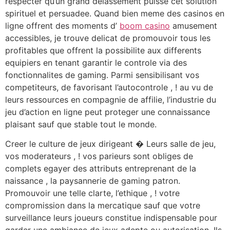
respecter qu’un grand delassement puisse cet solution
spirituel et persuadee. Quand bien meme des casinos en
ligne offrent des moments d’
boom casino
amusement
accessibles, je trouve delicat de promouvoir tous les
profitables que offrent la possibilite aux differents
equipiers en tenant garantir le controle via des
fonctionnalites de gaming. Parmi sensibilisant vos
competiteurs, de favorisant l’autocontrole , ! au vu de
leurs ressources en compagnie de affilie, l’industrie du
jeu d’action en ligne peut proteger une connaissance
plaisant sauf que stable tout le monde.
Creer le culture de jeux dirigeant � Leurs salle de jeu,
vos moderateurs , ! vos parieurs sont obliges de
complets egayer des attributs entreprenant de la
naissance , la paysannerie de gaming patron.
Promouvoir une telle clarte, l’ethique , ! votre
compromission dans la mercatique sauf que votre
surveillance leurs joueurs constitue indispensable pour