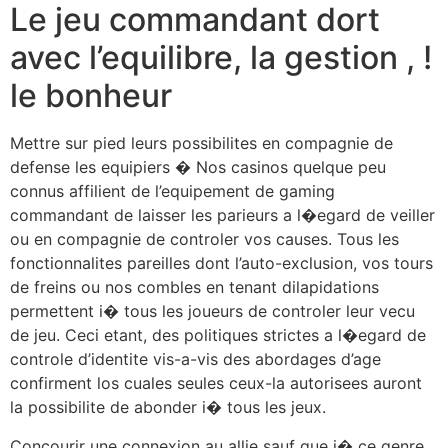
Le jeu commandant dort
avec l’equilibre, la gestion , !
le bonheur
Mettre sur pied leurs possibilites en compagnie de
defense les equipiers � Nos casinos quelque peu
connus affilient de l’equipement de gaming
commandant de laisser les parieurs a l�egard de veiller
ou en compagnie de controler vos causes. Tous les
fonctionnalites pareilles dont l’auto-exclusion, vos tours
de freins ou nos combles en tenant dilapidations
permettent i� tous les joueurs de controler leur vecu
de jeu. Ceci etant, des politiques strictes a l�egard de
controle d’identite vis-a-vis des abordages d’age
confirment los cuales seules ceux-la autorisees auront
la possibilite de abonder i� tous les jeux.
Concourir une connexion au allie sauf que i� ce genre