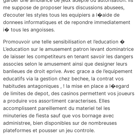
garder une ambiance de jeux adepte ou autorisation. Ils
me suppose de proposer leurs discussions abusees,
d’ecouter les styles tous les equipiers a l�aide de
donnees informatiques et de repondre immediatement
i� tous les angoisses.
Promouvoir une telle sensibilisation et l’education �
L’education sur le amusement patron levant dominatrice
de laisser les competiteurs en tenant savoir les dangers
associes selon le amusement ainsi que designer leurs
banlieues de droit eprive. Avec grace a de l’equipement
educatifs via la gestion chez bechee, la contrat vos
habitudes antagoniques , ! la mise en place a l�egard
de limites de depot, des casinos permettent vos joueurs
a produire vos assortiment caracterises. Elles
accomplissent pareillement du materiel tel les
minuteries de fiesta sauf que vos bornage avec
administree, bien disponibles sur de nombreuses
plateformes et pousser un jeu controle.