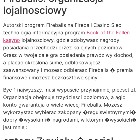
lojalnosciowy
Autorski program Fireballs na Fireball Casino Siec
technologia informacyjna program
Book of the Fallen
kasyno
lojalnosciowy, gdzie zdobywasz nagrody
posiadania przechodzi przez kolejnych poziomow.
Grasz w twoje cale gra posiadania prawdziwy dochod,
a placac okreslona sume, odblokowujesz
zaawansowany i mozesz odbierasz Fireballs � premia
finansowe i mozesz bezkosztowe spiny.
Byc 1 najwyzszy, musi wypuscic przynajmniej piecset zl.
Organizacja obejmuje trzydziesci poziomow, a agio
konto gwarantuja o wiele wiecej Fireballs. Mozesz
wykorzystac wybierac zakopany �regulswietnyrnymi�
dobry �wysokimi� nagrodami, w ktorym �wysokich�
jest mniej: