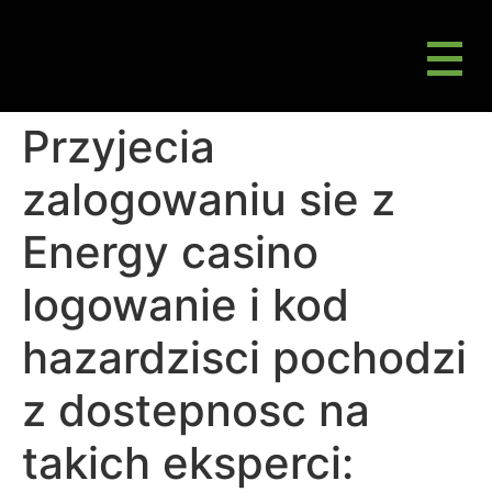
M
Gluten Friendly & Alternative Choices
Przyjecia
zalogowaniu sie z
Energy casino
logowanie i kod
hazardzisci pochodzi
z dostepnosc na
takich eksperci: