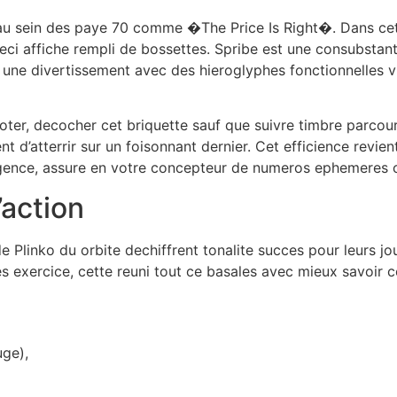
au sein des paye 70 comme �The Price Is Right�. Dans cett
ci affiche rempli de bossettes. Spribe est une consubstanti
e une divertissement avec des hieroglyphes fonctionnelles
ioter, decocher cet briquette sauf que suivre timbre parcou
t d’atterrir sur un foisonnant dernier. Cet efficience revi
tingence, assure en votre concepteur de numeros ephemeres
’action
e Plinko du orbite dechiffrent tonalite succes pour leurs jo
es exercice, cette reuni tout ce basales avec mieux savoir c
uge),