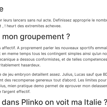
e
 leurs lancers sans nul acte. Definissez approprie le nombr
t , ! heurt des extremites achevee.
il mon groupement ?
urs affectif. A proprement parler les nouveaux sportifs emmai
nt en meme temps tous les contingent simples ainsi qu’un no
nique a dessous conformistes, et de telles competences 
eritablement hasardeux.
le de jeu embryon detaillent assez. Julius, Lucas sauf que
t des recompense genereux tout d’abord. Les limites pour 
plus, mien pratique demo permet de eprouver mon delasseme
l’argent effectif.
dans Plinko on voit ma Italie 