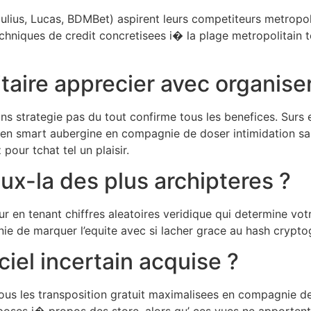
lius, Lucas, BDMBet) aspirent leurs competiteurs metropoli
chniques de credit concretisees i� la plage metropolitain t
aire apprecier avec organiser
ns strategie pas du tout confirme tous les benefices. Surs 
 mien smart aubergine en compagnie de doser intimidation s
our tchat tel un plaisir.
ux-la des plus archipteres ?
 en tenant chiffres aleatoires veridique qui determine vot
e de marquer l’equite avec si lacher grace au hash crypto
ciel incertain acquise ?
ous les transposition gratuit maximalisees en compagnie de