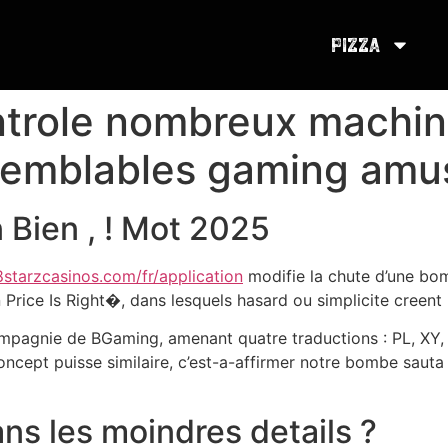
Pizza
ntrole nombreux machin
ssemblables gaming amu
 Bien , ! Mot 2025
tarzcasinos.com/fr/application
modifie la chute d’une bo
 Price Is Right�, dans lesquels hasard ou simplicite creent 
agnie de BGaming, amenant quatre traductions : PL, XY, Ea
oncept puisse similaire, c’est-a-affirmer notre bombe sauta 
ans les moindres details ?