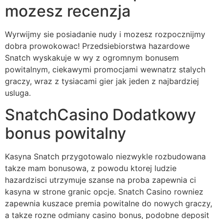
mozesz recenzja
Wyrwijmy sie posiadanie nudy i mozesz rozpocznijmy
dobra prowokowac! Przedsiebiorstwa hazardowe
Snatch wyskakuje w wy z ogromnym bonusem
powitalnym, ciekawymi promocjami wewnatrz stalych
graczy, wraz z tysiacami gier jak jeden z najbardziej
usluga.
SnatchCasino Dodatkowy
bonus powitalny
Kasyna Snatch przygotowalo niezwykle rozbudowana
takze mam bonusowa, z powodu ktorej ludzie
hazardzisci utrzymuje szanse na proba zapewnia ci
kasyna w strone granic opcje. Snatch Casino rowniez
zapewnia kuszace premia powitalne do nowych graczy,
a takze rozne odmiany casino bonus, podobne deposit