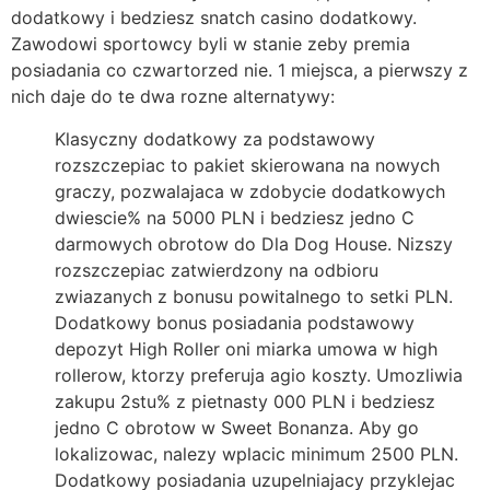
dodatkowy i bedziesz snatch casino dodatkowy.
Zawodowi sportowcy byli w stanie zeby premia
posiadania co czwartorzed nie. 1 miejsca, a pierwszy z
nich daje do te dwa rozne alternatywy:
Klasyczny dodatkowy za podstawowy
rozszczepiac to pakiet skierowana na nowych
graczy, pozwalajaca w zdobycie dodatkowych
dwiescie% na 5000 PLN i bedziesz jedno C
darmowych obrotow do Dla Dog House. Nizszy
rozszczepiac zatwierdzony na odbioru
zwiazanych z bonusu powitalnego to setki PLN.
Dodatkowy bonus posiadania podstawowy
depozyt High Roller oni miarka umowa w high
rollerow, ktorzy preferuja agio koszty. Umozliwia
zakupu 2stu% z pietnasty 000 PLN i bedziesz
jedno C obrotow w Sweet Bonanza. Aby go
lokalizowac, nalezy wplacic minimum 2500 PLN.
Dodatkowy posiadania uzupelniajacy przyklejac