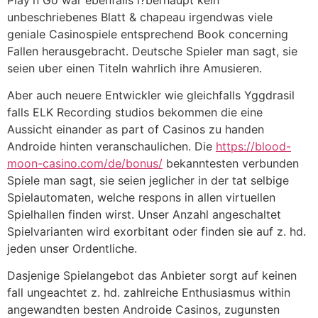
unbeschriebenes Blatt & chapeau irgendwas viele
geniale Casinospiele entsprechend Book concerning
Fallen herausgebracht. Deutsche Spieler man sagt, sie
seien uber einen Titeln wahrlich ihre Amusieren.
Aber auch neuere Entwickler wie gleichfalls Yggdrasil
falls ELK Recording studios bekommen die eine
Aussicht einander as part of Casinos zu handen
Androide hinten veranschaulichen. Die
https://blood-
moon-casino.com/de/bonus/
bekanntesten verbunden
Spiele man sagt, sie seien jeglicher in der tat selbige
Spielautomaten, welche respons in allen virtuellen
Spielhallen finden wirst. Unser Anzahl angeschaltet
Spielvarianten wird exorbitant oder finden sie auf z. hd.
jeden unser Ordentliche.
Dasjenige Spielangebot das Anbieter sorgt auf keinen
fall ungeachtet z. hd. zahlreiche Enthusiasmus within
angewandten besten Androide Casinos, zugunsten