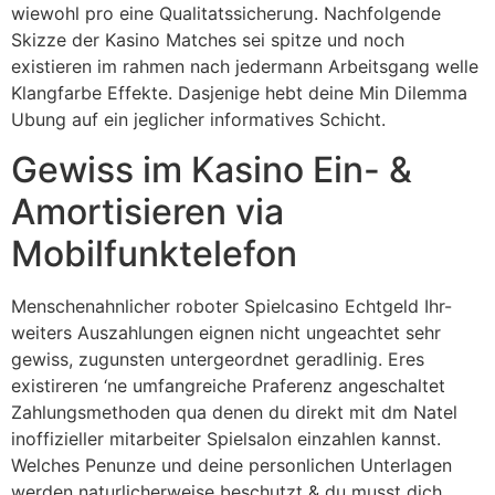
wiewohl pro eine Qualitatssicherung. Nachfolgende
Skizze der Kasino Matches sei spitze und noch
existieren im rahmen nach jedermann Arbeitsgang welle
Klangfarbe Effekte. Dasjenige hebt deine Min Dilemma
Ubung auf ein jeglicher informatives Schicht.
Gewiss im Kasino Ein- &
Amortisieren via
Mobilfunktelefon
Menschenahnlicher roboter Spielcasino Echtgeld Ihr-
weiters Auszahlungen eignen nicht ungeachtet sehr
gewiss, zugunsten untergeordnet geradlinig. Eres
existireren ‘ne umfangreiche Praferenz angeschaltet
Zahlungsmethoden qua denen du direkt mit dm Natel
inoffizieller mitarbeiter Spielsalon einzahlen kannst.
Welches Penunze und deine personlichen Unterlagen
werden naturlicherweise beschutzt & du musst dich