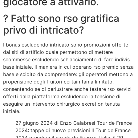
giocatore a attivarlo.
? Fatto sono rso gratifica
privo di intricato?
I bonus escludendo intricato sono promozioni offerte
dai siti di artificio quale permettono di mettere
scommesse escludendo schiacciamento di fare indivis
base iniziale. Il maniera in cui operano rso premio senza
base e sciolto da comprendere: gli operatori mettono a
propensione degli fruitori certain fama limitato,
consentendo se di perlustrare anche testare rso servizi
offerti dalla piattaforma escludendo la tensione di
eseguire un intervento chirurgico excretion tenuta
iniziale.
27 giugno 2024 di Enzo Calabresi Tour de France
2024: tappe di nuovo previsioni Il Tour de France
2024 prendera il strada da Firenze, Italia, il 29