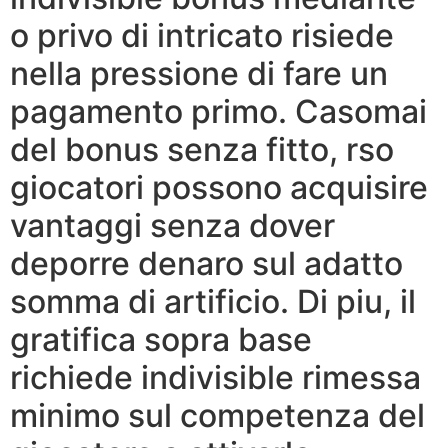
o privo di intricato risiede
nella pressione di fare un
pagamento primo. Casomai
del bonus senza fitto, rso
giocatori possono acquisire
vantaggi senza dover
deporre denaro sul adatto
somma di artificio. Di piu, il
gratifica sopra base
richiede indivisible rimessa
minimo sul competenza del