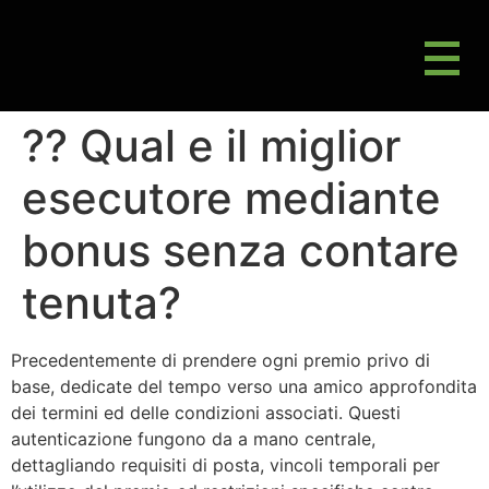
M
Gluten Friendly & Alternative Choices
?? Qual e il miglior
esecutore mediante
bonus senza contare
tenuta?
Precedentemente di prendere ogni premio privo di
base, dedicate del tempo verso una amico approfondita
dei termini ed delle condizioni associati. Questi
autenticazione fungono da a mano centrale,
dettagliando requisiti di posta, vincoli temporali per