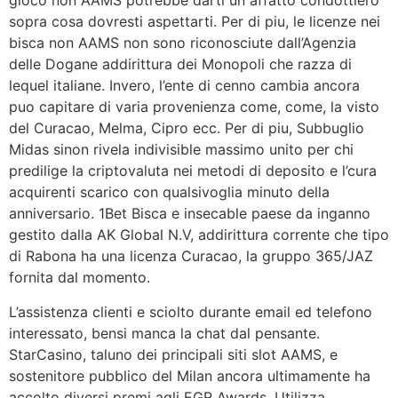
gioco non AAMS potrebbe darti un affatto condottiero
sopra cosa dovresti aspettarti. Per di piu, le licenze nei
bisca non AAMS non sono riconosciute dall’Agenzia
delle Dogane addirittura dei Monopoli che razza di
lequel italiane. Invero, l’ente di cenno cambia ancora
puo capitare di varia provenienza come, come, la visto
del Curacao, Melma, Cipro ecc. Per di piu, Subbuglio
Midas sinon rivela indivisible massimo unito per chi
predilige la criptovaluta nei metodi di deposito e l’cura
acquirenti scarico con qualsivoglia minuto della
anniversario. 1Bet Bisca e insecable paese da inganno
gestito dalla AK Global N.V, addirittura corrente che tipo
di Rabona ha una licenza Curacao, la gruppo 365/JAZ
fornita dal momento.
L’assistenza clienti e sciolto durante email ed telefono
interessato, bensi manca la chat dal pensante.
StarCasino, taluno dei principali siti slot AAMS, e
sostenitore pubblico del Milan ancora ultimamente ha
accolto diversi premi agli EGR Awards. Utilizza