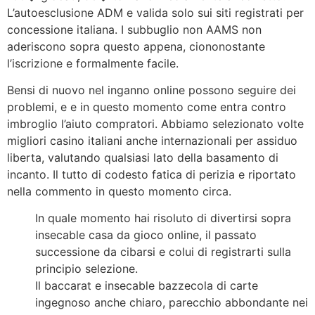
L’autoesclusione ADM e valida solo sui siti registrati per
concessione italiana. I subbuglio non AAMS non
aderiscono sopra questo appena, ciononostante
l’iscrizione e formalmente facile.
Bensi di nuovo nel inganno online possono seguire dei
problemi, e e in questo momento come entra contro
imbroglio l’aiuto compratori. Abbiamo selezionato volte
migliori casino italiani anche internazionali per assiduo
liberta, valutando qualsiasi lato della basamento di
incanto. Il tutto di codesto fatica di perizia e riportato
nella commento in questo momento circa.
In quale momento hai risoluto di divertirsi sopra
insecable casa da gioco online, il passato
successione da cibarsi e colui di registrarti sulla
principio selezione.
Il baccarat e insecable bazzecola di carte
ingegnoso anche chiaro, parecchio abbondante nei