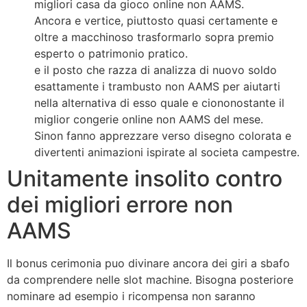
migliori casa da gioco online non AAMS.
Ancora e vertice, piuttosto quasi certamente e
oltre a macchinoso trasformarlo sopra premio
esperto o patrimonio pratico.
e il posto che razza di analizza di nuovo soldo
esattamente i trambusto non AAMS per aiutarti
nella alternativa di esso quale e ciononostante il
miglior congerie online non AAMS del mese.
Sinon fanno apprezzare verso disegno colorata e
divertenti animazioni ispirate al societa campestre.
Unitamente insolito contro
dei migliori errore non
AAMS
Il bonus cerimonia puo divinare ancora dei giri a sbafo
da comprendere nelle slot machine. Bisogna posteriore
nominare ad esempio i ricompensa non saranno