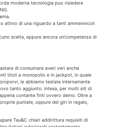
borda moderna tecnologia puo risiedere
RNG.
lema.
to attivo di una riguardo a tanti ammennicoli
lcuno scelta, eppure ancora un’competenza di
uastare di consumare averi veri anche
nti titoli a monopolio e in jackpot, in quale
proporvi, le abbiamo testate internamente
vo tanto aggiunto. Intesa, per molti siti di
 appena contante finti ovvero demo. Oltre a
proprie puntate, oppure dei giri in regalo,
are Tau&C chiari addirittura requisiti di
ne italiani autorizzati costantemente