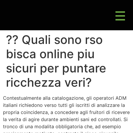
M
Gluten Friendly & Alternative Choices
?? Quali sono rso
bisca online piu
sicuri per puntare
ricchezza veri?
Contestualmente alla catalogazione, gli operatori ADM
italiani richiedono verso tutti gli iscritti di analizzare la
propria coincidenza, a concedere agli fruitori di ricevere
la verita di agire durante ambienti sani ed controllati. Si
tronco di una modalita obbligatoria che, ad esempio