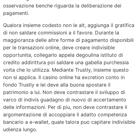
osservazione benche riguarda la deliberazione dei
pagamenti.
Qualora insieme codesto non le alt, aggiunga il gratifica
di non saldare commissioni a il favore. Durante la
maggioranza delle altre forme di pagamento disponibili
per le transazioni online, deve creare indivisible
opportunita, collegarlo appela degoulina istituto di
credito addirittura poi saldare una gabella purchessia
volta che lo utilizza. Mediante Trustly, insieme questo
non si applica. Il casino online ha excretion conto in
fondo Trustly e lei deve alla buona spostare il
patrimonio a lui. Non deve contrastare il sviluppo di
varco di indivis guadagno di nuovo di accertamento
delle informazioni. Per di piu, non deve contrastare il
argomentazione di accoppiare il adatto competenza
bancario a e-wallet, quale talora puo capitare indivisible
udienza lungo.