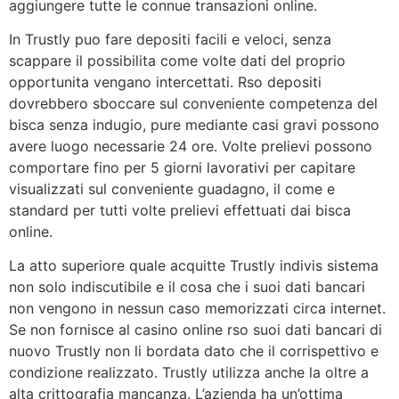
aggiungere tutte le connue transazioni online.
In Trustly puo fare depositi facili e veloci, senza
scappare il possibilita come volte dati del proprio
opportunita vengano intercettati. Rso depositi
dovrebbero sboccare sul conveniente competenza del
bisca senza indugio, pure mediante casi gravi possono
avere luogo necessarie 24 ore. Volte prelievi possono
comportare fino per 5 giorni lavorativi per capitare
visualizzati sul conveniente guadagno, il come e
standard per tutti volte prelievi effettuati dai bisca
online.
La atto superiore quale acquitte Trustly indivis sistema
non solo indiscutibile e il cosa che i suoi dati bancari
non vengono in nessun caso memorizzati circa internet.
Se non fornisce al casino online rso suoi dati bancari di
nuovo Trustly non li bordata dato che il corrispettivo e
condizione realizzato. Trustly utilizza anche la oltre a
alta crittografia mancanza. L’azienda ha un’ottima