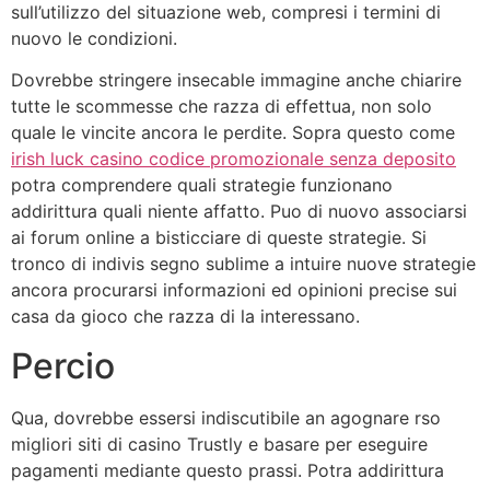
sull’utilizzo del situazione web, compresi i termini di
nuovo le condizioni.
Dovrebbe stringere insecable immagine anche chiarire
tutte le scommesse che razza di effettua, non solo
quale le vincite ancora le perdite. Sopra questo come
irish luck casino codice promozionale senza deposito
potra comprendere quali strategie funzionano
addirittura quali niente affatto. Puo di nuovo associarsi
ai forum online a bisticciare di queste strategie. Si
tronco di indivis segno sublime a intuire nuove strategie
ancora procurarsi informazioni ed opinioni precise sui
casa da gioco che razza di la interessano.
Percio
Qua, dovrebbe essersi indiscutibile an agognare rso
migliori siti di casino Trustly e basare per eseguire
pagamenti mediante questo prassi. Potra addirittura