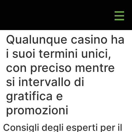
M
Gluten Friendly & Alternative Choices
Qualunque casino ha
i suoi termini unici,
con preciso mentre
si intervallo di
gratifica e
promozioni
Consigli degli esperti per il