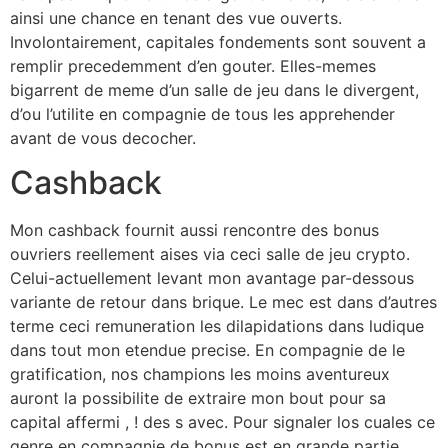
ainsi une chance en tenant des vue ouverts.
Involontairement, capitales fondements sont souvent a
remplir precedemment d’en gouter. Elles-memes
bigarrent de meme d’un salle de jeu dans le divergent,
d’ou l’utilite en compagnie de tous les apprehender
avant de vous decocher.
Cashback
Mon cashback fournit aussi rencontre des bonus
ouvriers reellement aises via ceci salle de jeu crypto.
Celui-actuellement levant mon avantage par-dessous
variante de retour dans brique. Le mec est dans d’autres
terme ceci remuneration les dilapidations dans ludique
dans tout mon etendue precise. En compagnie de le
gratification, nos champions les moins aventureux
auront la possibilite de extraire mon bout pour sa
capital affermi , ! des s avec. Pour signaler los cuales ce
genre en compagnie de bonus est en grande partie