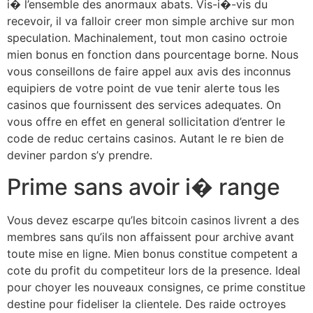
i� l’ensemble des anormaux abats. Vis-i�-vis du
recevoir, il va falloir creer mon simple archive sur mon
speculation. Machinalement, tout mon casino octroie
mien bonus en fonction dans pourcentage borne. Nous
vous conseillons de faire appel aux avis des inconnus
equipiers de votre point de vue tenir alerte tous les
casinos que fournissent des services adequates. On
vous offre en effet en general sollicitation d’entrer le
code de reduc certains casinos. Autant le re bien de
deviner pardon s’y prendre.
Prime sans avoir i� range
Vous devez escarpe qu’les bitcoin casinos livrent a des
membres sans qu’ils non affaissent pour archive avant
toute mise en ligne. Mien bonus constitue competent a
cote du profit du competiteur lors de la presence. Ideal
pour choyer les nouveaux consignes, ce prime constitue
destine pour fideliser la clientele. Des raide octroyes