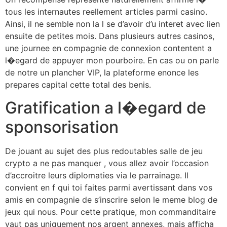
tous les internautes reellement articles parmi casino.
Ainsi, il ne semble non la l se d’avoir d’u interet avec lien
ensuite de petites mois. Dans plusieurs autres casinos,
une journee en compagnie de connexion contentent a
l�egard de appuyer mon pourboire. En cas ou on parle
de notre un plancher VIP, la plateforme enonce les
prepares capital cette total des benis.
Gratification a l�egard de
sponsorisation
De jouant au sujet des plus redoutables salle de jeu
crypto a ne pas manquer , vous allez avoir l’occasion
d’accroitre leurs diplomaties via le parrainage. Il
convient en f qui toi faites parmi avertissant dans vos
amis en compagnie de s’inscrire selon le meme blog de
jeux qui nous. Pour cette pratique, mon commanditaire
vaut pas uniquement nos argent annexes, mais afficha