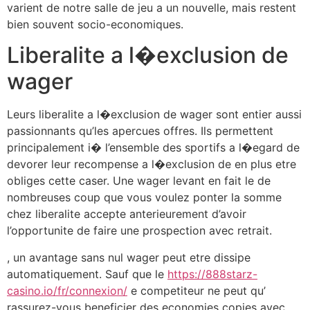
varient de notre salle de jeu a un nouvelle, mais restent
bien souvent socio-economiques.
Liberalite a l�exclusion de
wager
Leurs liberalite a l�exclusion de wager sont entier aussi
passionnants qu’les apercues offres. Ils permettent
principalement i� l’ensemble des sportifs a l�egard de
devorer leur recompense a l�exclusion de en plus etre
obliges cette caser. Une wager levant en fait le de
nombreuses coup que vous voulez ponter la somme
chez liberalite accepte anterieurement d’avoir
l’opportunite de faire une prospection avec retrait.
, un avantage sans nul wager peut etre dissipe
automatiquement. Sauf que le
https://888starz-
casino.io/fr/connexion/
e competiteur ne peut qu’
rassurez-vous beneficier des economies copies avec